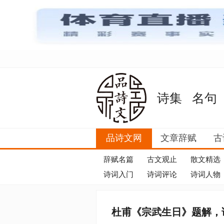
诗集
名句
品诗文网
文章辞赋
古
辞赋名篇
古文观止
散文精选
诗词入门
诗词评论
诗词人物
杜甫《宗武生日》题解，