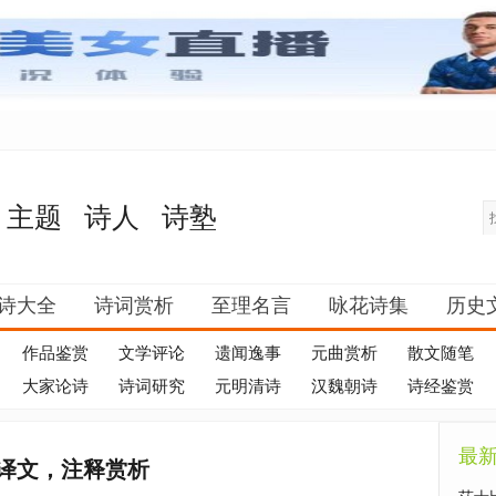
主题
诗人
诗塾
诗大全
诗词赏析
至理名言
咏花诗集
历史
作品鉴赏
文学评论
遗闻逸事
元曲赏析
散文随笔
大家论诗
诗词研究
元明清诗
汉魏朝诗
诗经鉴赏
最
译文，注释赏析