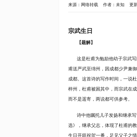
来源：网络转载 作者：未知 更新于：2022
宗武生日
【题解】
这是
杜甫
为勉励他幼子宗武写
甫送严武至绵州，因成都少尹兼御
成都。这首诗的写作时间，一说杜
梓州，杜甫被困其中，而宗武在成
而不是遥寄，两说都可供参考。
诗中他嘱托儿子发扬和继承写
选》，继承父志，体现了杜甫的教
生日开筵祝贺一番，足见父子之情