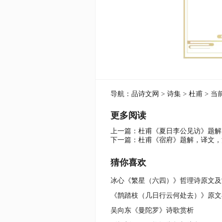
导航：
品诗文网
>
诗集
>
杜甫
> 当
更多阅读
上一篇：
杜甫《夏日李公见访》题解
下一篇：
杜甫《宿府》题解，译文，
猜你喜欢
冰心《繁星（六四）》哲理诗原文及
《鹊踏枝（几日行云何处去）》原文
吴向东《曼陀罗》诗歌赏析