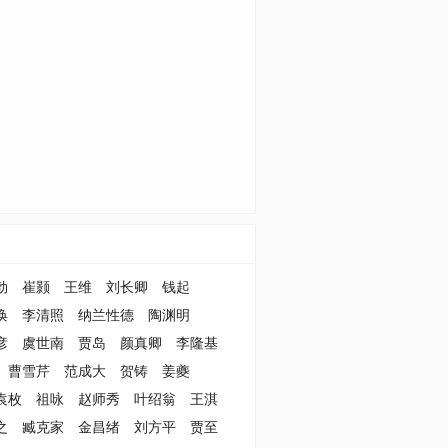
勃
崔颢
王维
刘长卿
钱起
涣
李清照
纳兰性德
陶渊明
彦
虞世南
贾岛
颜真卿
李隆基
曹雪芹
范成大
贺铸
姜夔
袁枚
祖咏
赵师秀
叶绍翁
王淇
之
臧克家
金昌绪
刘方平
贾至