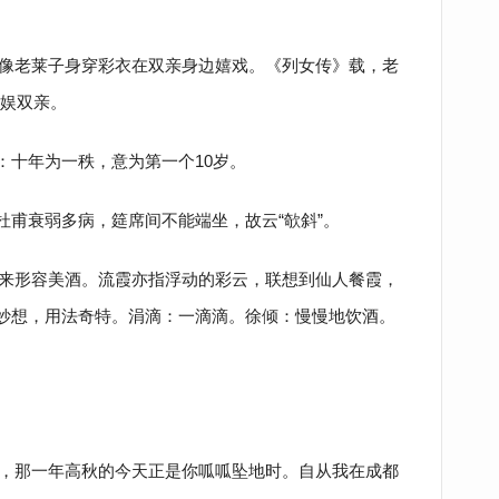
像老莱子身穿彩衣在双亲身边嬉戏。《列女传》载，老
娱双亲。
秩：十年为一秩，意为第一个10岁。
杜甫衰弱多病，筵席间不能端坐，故云“欹斜”。
来形容美酒。流霞亦指浮动的彩云，联想到仙人餐霞，
思妙想，用法奇特。涓滴：一滴滴。徐倾：慢慢地饮酒。
，那一年高秋的今天正是你呱呱坠地时。自从我在成都