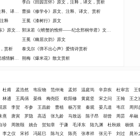
李白《田园言怀》原文，注释，译文，赏析
史达祖《喜迁莺·月波疑滴》原文、注释、译文、鉴赏
曹操《修学令》原文、注释、译文、赏析
注释
王冕《漆树行》原文
纳兰性德《梦江南·春去也,人在画楼东》原文与赏析
郭沫若《(螃蟹的憔悴——纪念邢桐华君》文章赏析
王冕《幽居次韵》原文
，赏析
泰戈尔《弹不出心声》爱情诗赏析
春天惜春词《清平乐·春归何处》思想感情解读、创作的背景赏析？
朔梅《爆米花》散文赏析
杜甫
孟浩然
韦应物
范仲淹
孟郊
温庭筠
辛弃疾
杜审言
王
林逋
王禹偁
晏殊
梅尧臣
欧阳修
黄庭坚
宋之问
王翰
王之
屈原
李贺
岑参
王昌龄
曹植
杨万里
秦观
晏几道
韦庄
周邦
朱熹
唐寅
罗隐
高适
张九龄
马致远
陈子昂
胡曾
周昙
牟融
自珍
周敦颐
姚合
贺知章
于谦
毛泽东
陆九渊
杜秋娘
杨慎
李之仪
宋祁
冯延巳
陈与义
陈亮
张孝祥
张元干
刘过
晁补