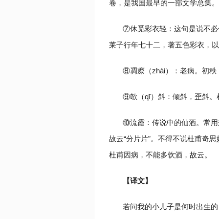
卷，是我国最早的一部文学总集。
⑦休觅彩衣轻：这句是说不必
莱子行年七十二，著五色彩衣，以
⑧凋瘵（zhài）：老病。初
⑨欹（qī）斜：倾斜，歪斜。
⑩流霞：传说中的仙酒。常用
故云“分片片”。不得不说杜甫奇
杜甫因病，不能多饮酒，故云。
【译文】
若问我的小儿子是何时出生的