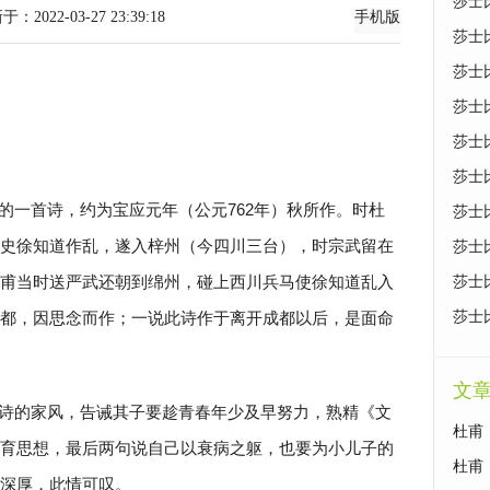
莎士
-03-27 23:39:18
手机版
莎士
莎士
莎士
莎士
莎士
的一首诗，约为宝应元年（公元762年）秋所作。时杜
莎士
史徐知道作乱，遂入梓州（今四川三台），时宗武留在
莎士
甫当时送严武还朝到绵州，碰上西川兵马使徐知道乱入
莎士
都，因思念而作；一说此诗作于离开成都以后，是面命
莎士
文
诗的家风，告诫其子要趁青春年少及早努力，熟精《文
杜甫
育思想，最后两句说自己以衰病之躯，也要为小儿子的
杜甫
深厚，此情可叹。