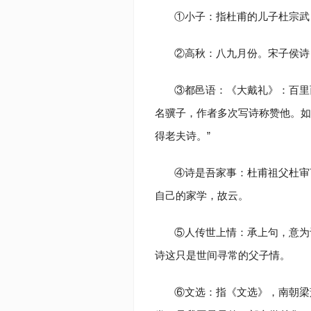
①小子：指杜甫的儿子杜宗武，
②高秋：八九月份。宋子侯诗
③都邑语：《大戴礼》：百里
名骥子，作者多次写诗称赞他。如
得老夫诗。”
④诗是吾家事：杜甫祖父
杜审
自己的家学，故云。
⑤人传世上情：承上句，意为
诗这只是世间寻常的父子情。
⑥文选：指《文选》，南朝梁