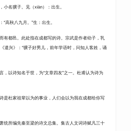
小名骥子。见（xiàn）：出生。
：“高秋八九月。”生：出生。
而有都邑。此处指在成都写的诗。宗武是作者幼子，乳
《遣兴》：“骥子好男儿，前年学语时，问知人客姓，诵
言
，以诗知名于世，为“文章四友”之一。杜甫认为诗为
诗是杜家祖辈以为的事业，人们会以为我在成都给你写
萧统所编先秦至梁的诗文总集。集古人文词诗赋凡三十