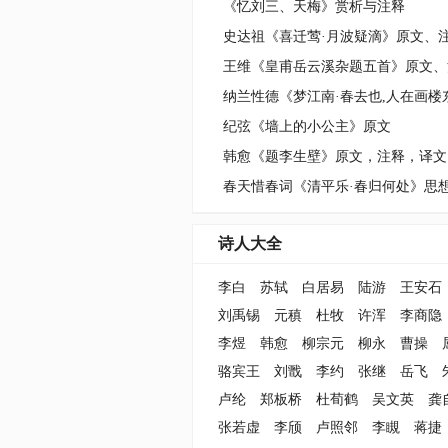
《忆刘三、天梅》赏析与注释
王维《皇甫岳云溪杂题五首》原文、
纪弦《墙上的小公主》原文
韩愈《题李生壁》原文，注释，译文
诗人大全
李白
苏轼
白居易
陆游
王安石
刘禹锡
元稹
杜牧
许浑
李商隐
李煜
韩愈
柳宗元
柳永
曹操
骆宾王
刘戬
李约
张继
岳飞
卢纶
郑板桥
杜荀鹤
吴文英
龚
张若虚
李颀
卢照邻
李瞡
蒋捷