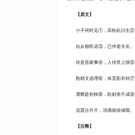
【原文】
小子何时见①，高秋此日生②
自从都邑语③，已伴老夫名。
诗是吾家事④，人传世上情⑤
熟精文选理⑥，休觅彩衣轻⑦
凋瘵筵初秩⑧，欹斜坐不成⑨
流霞分片片，涓滴就徐倾⑩。
【注释】