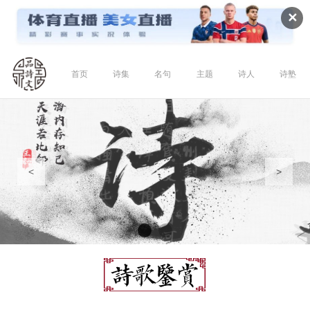
✕
首页
诗集
名句
主题
诗人
诗塾
<
>