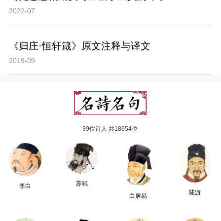
2022-07
《归庄·恒轩箴》原文注释与译文
2019-09
39位诗人 共18654位
苏轼
李白
陆游
白居易