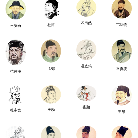
孟浩然
韦应物
杜甫
王安石
温庭筠
孟郊
辛弃疾
范仲淹
崔颢
王勃
杜审言
王维