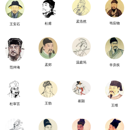
孟浩然
韦应物
杜甫
王安石
温庭筠
孟郊
辛弃疾
范仲淹
崔颢
王勃
杜审言
王维