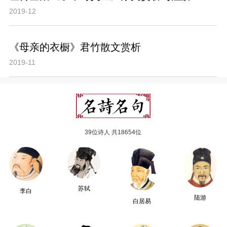
2019-12
《母亲的衣橱》君竹散文赏析
2019-11
39位诗人 共18654位
苏轼
李白
陆游
白居易