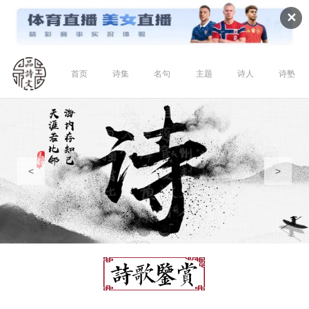
✕
首页
诗集
名句
主题
诗人
诗塾
<
>