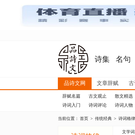
诗集
名句
品诗文网
文章辞赋
古
辞赋名篇
古文观止
散文精选
诗词入门
诗词评论
诗词人物
当前位置：
首页
>
传统经典
>
诗词格
文学词