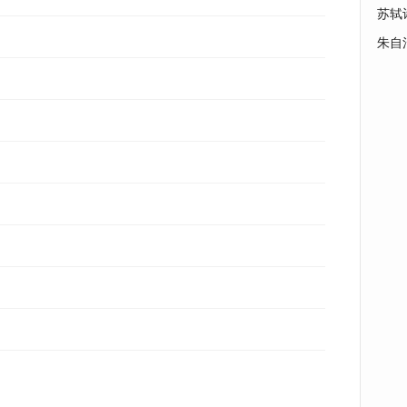
苏轼
朱自