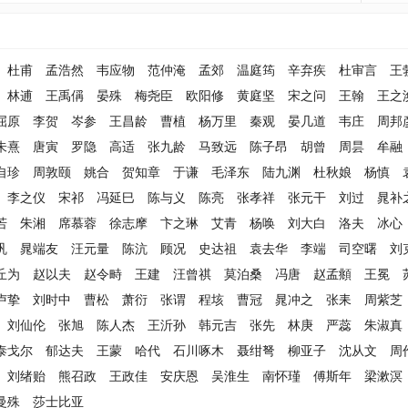
杜甫
孟浩然
韦应物
范仲淹
孟郊
温庭筠
辛弃疾
杜审言
王
林逋
王禹偁
晏殊
梅尧臣
欧阳修
黄庭坚
宋之问
王翰
王之
屈原
李贺
岑参
王昌龄
曹植
杨万里
秦观
晏几道
韦庄
周邦
朱熹
唐寅
罗隐
高适
张九龄
马致远
陈子昂
胡曾
周昙
牟融
自珍
周敦颐
姚合
贺知章
于谦
毛泽东
陆九渊
杜秋娘
杨慎
李之仪
宋祁
冯延巳
陈与义
陈亮
张孝祥
张元干
刘过
晁补
若
朱湘
席慕蓉
徐志摩
卞之琳
艾青
杨唤
刘大白
洛夫
冰心
巩
晁端友
汪元量
陈沆
顾况
史达祖
袁去华
李端
司空曙
刘
丘为
赵以夫
赵令畤
王建
汪曾祺
莫泊桑
冯唐
赵孟頫
王冕
卢挚
刘时中
曹松
萧衍
张谓
程垓
曹冠
晁冲之
张耒
周紫芝
刘仙伦
张旭
陈人杰
王沂孙
韩元吉
张先
林庚
严蕊
朱淑真
泰戈尔
郁达夫
王蒙
哈代
石川啄木
聂绀弩
柳亚子
沈从文
周
刘绪贻
熊召政
王政佳
安庆恩
吴淮生
南怀瑾
傅斯年
梁漱溟
曼殊
莎士比亚