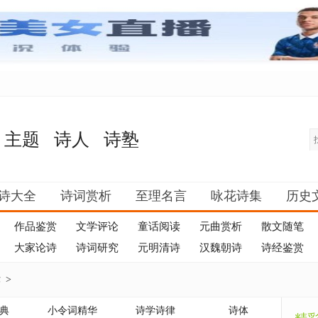
主题
诗人
诗塾
诗大全
诗词赏析
至理名言
咏花诗集
历史
作品鉴赏
文学评论
童话阅读
元曲赏析
散文随笔
大家论诗
诗词研究
元明清诗
汉魏朝诗
诗经鉴赏
律
>
典
小令词精华
诗学诗律
诗体