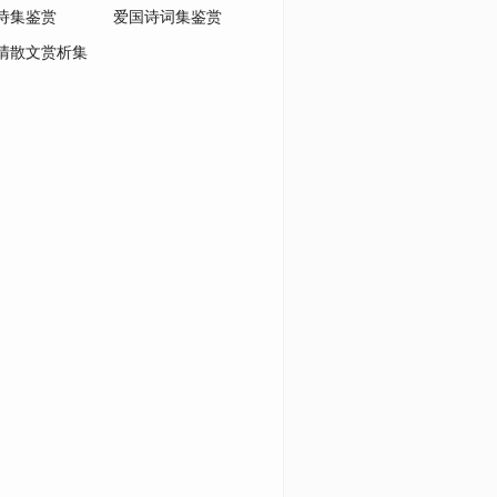
诗集鉴赏
爱国诗词集鉴赏
清散文赏析集