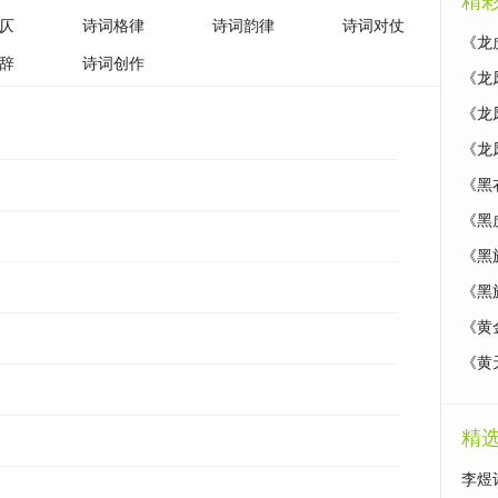
精
仄
诗词格律
诗词韵律
诗词对仗
《龙
辞
诗词创作
《龙
《龙
《龙
《黑
《黑
《黑
《黑
《黄
《黄
精
李煜