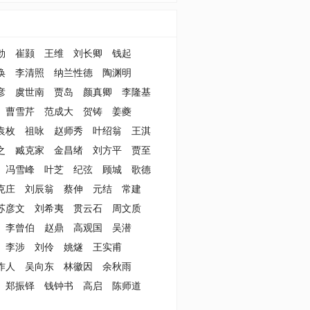
勃
崔颢
王维
刘长卿
钱起
涣
李清照
纳兰性德
陶渊明
彦
虞世南
贾岛
颜真卿
李隆基
曹雪芹
范成大
贺铸
姜夔
袁枚
祖咏
赵师秀
叶绍翁
王淇
之
臧克家
金昌绪
刘方平
贾至
冯雪峰
叶芝
纪弦
顾城
歌德
克庄
刘辰翁
蔡伸
元结
常建
苏彦文
刘希夷
贯云石
周文质
李曾伯
赵鼎
高观国
吴潜
李涉
刘伶
姚燧
王实甫
作人
吴向东
林徽因
余秋雨
郑振铎
钱钟书
高启
陈师道