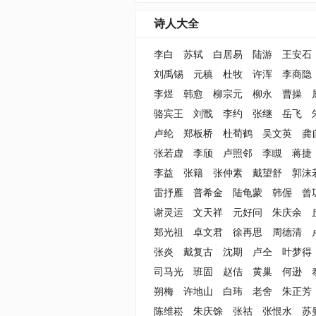
诗人大全
李白
苏轼
白居易
陆游
王安石
刘禹锡
元稹
杜牧
许浑
李商隐
李煜
韩愈
柳宗元
柳永
曹操
骆宾王
刘戬
李约
张继
岳飞
卢纶
郑板桥
杜荀鹤
吴文英
龚
张若虚
李颀
卢照邻
李瞡
蒋捷
李益
张籍
张仲素
戴望舒
郭沫
雷抒雁
普希金
陆龟蒙
韩偓
曾
谢灵运
文天祥
元好问
朱庆余
郑光祖
卓文君
徐再思
周德清
张炎
戴复古
沈期
卢仝
叶梦得
司马光
班固
赵佶
黄巢
何逊
朔梅
许地山
白玮
老舍
朱正芳
陈维崧
朱庆馀
张祜
张恨水
苏