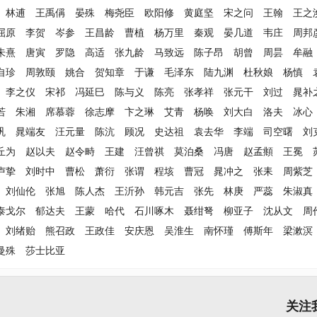
林逋
王禹偁
晏殊
梅尧臣
欧阳修
黄庭坚
宋之问
王翰
王之
屈原
李贺
岑参
王昌龄
曹植
杨万里
秦观
晏几道
韦庄
周邦
朱熹
唐寅
罗隐
高适
张九龄
马致远
陈子昂
胡曾
周昙
牟融
自珍
周敦颐
姚合
贺知章
于谦
毛泽东
陆九渊
杜秋娘
杨慎
李之仪
宋祁
冯延巳
陈与义
陈亮
张孝祥
张元干
刘过
晁补
若
朱湘
席慕蓉
徐志摩
卞之琳
艾青
杨唤
刘大白
洛夫
冰心
巩
晁端友
汪元量
陈沆
顾况
史达祖
袁去华
李端
司空曙
刘
丘为
赵以夫
赵令畤
王建
汪曾祺
莫泊桑
冯唐
赵孟頫
王冕
卢挚
刘时中
曹松
萧衍
张谓
程垓
曹冠
晁冲之
张耒
周紫芝
刘仙伦
张旭
陈人杰
王沂孙
韩元吉
张先
林庚
严蕊
朱淑真
泰戈尔
郁达夫
王蒙
哈代
石川啄木
聂绀弩
柳亚子
沈从文
周
刘绪贻
熊召政
王政佳
安庆恩
吴淮生
南怀瑾
傅斯年
梁漱溟
曼殊
莎士比亚
关注