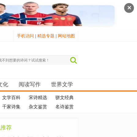
✕
手机访问
|
精选专题
|
网站地图
文化
阅读写作
世界文学
文学百科
宋诗精选
骈文经典
千家诗集
杂文鉴赏
名诗鉴赏
机推荐