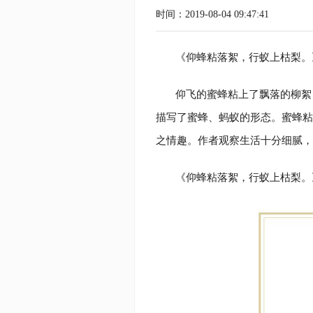
时间：2019-08-04 09:47:41
《仰蜂粘落絮，行蚁上枯梨。
仰飞的蜜蜂粘上了飘落的柳絮
描写了蜜蜂、蚂蚁的形态。蜜蜂粘
之情趣。作者观察生活十分细腻，
《仰蜂粘落絮，行蚁上枯梨。