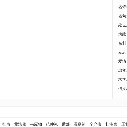
名诗
名句
处世
为政
名利
立志
爱情
忠孝
求学
信义
杜甫
孟浩然
韦应物
范仲淹
孟郊
温庭筠
辛弃疾
杜审言
王