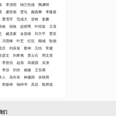
涣
李清照
纳兰性德
陶渊明
彦
虞世南
贾岛
颜真卿
李隆基
曹雪芹
范成大
贺铸
姜夔
袁枚
祖咏
赵师秀
叶绍翁
王淇
之
臧克家
金昌绪
刘方平
贾至
冯雪峰
叶芝
纪弦
顾城
歌德
克庄
刘辰翁
蔡伸
元结
常建
苏彦文
刘希夷
贯云石
周文质
李曾伯
赵鼎
高观国
吴潜
李涉
刘伶
姚燧
王实甫
作人
吴向东
林徽因
余秋雨
郑振铎
钱钟书
高启
陈师道
我们