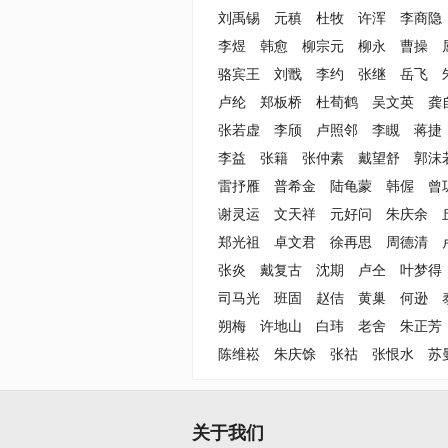
刘禹锡
元稹
杜牧
许浑
李商隐
李煜
韩愈
柳宗元
柳永
曹操
骆宾王
刘戬
李约
张继
岳飞
卢纶
郑板桥
杜荀鹤
吴文英
龚
张若虚
李颀
卢照邻
李瞡
蒋捷
李益
张籍
张仲素
戴望舒
郭沫
雷抒雁
普希金
陆龟蒙
韩偓
曾
谢灵运
文天祥
元好问
朱庆余
郑光祖
卓文君
徐再思
周德清
张炎
戴复古
沈期
卢仝
叶梦得
司马光
班固
赵佶
黄巢
何逊
朔梅
许地山
白玮
老舍
朱正芳
陈维崧
朱庆馀
张祜
张恨水
苏
关于我们