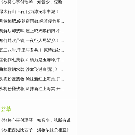
《欲将心事付瑶琴，知音少，弦断...
愿太行山上石,化为滹沱水中泥.》...
月黄梅肥,终朝密雨微.绿苔侵竹阁...
阴解尽却残晖,屋上鸣鸠唤妇归.不...
知何处吹芦管,一夜征人尽望乡.》...
五二八时,千里与君共.》原诗出处...
星化作七芙蓉,斗柄乃是玉屏峰,中...
曲棹歌烟水碧,沙禽飞过白蘋汀》...
从梅粉褪残妆,涂抹新红上海棠.开...
从梅粉褪残妆,涂抹新红上海棠.开...
章荟萃
《欲将心事付瑶琴，知音少，弦断有谁
诗句大意解读
《欲把西湖比西子，淡妆浓抹总相宜》