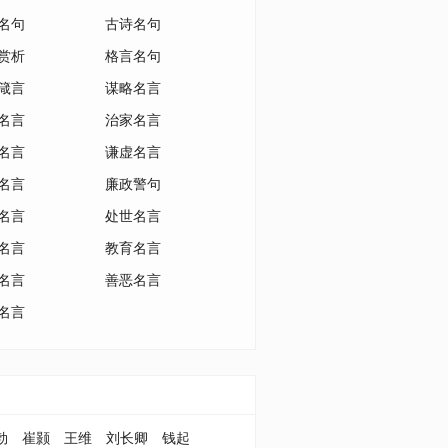
名句
古诗名句
赏析
格言名句
箴言
谋略名言
名言
治家名言
名言
谦虚名言
名言
廉政警句
名言
处世名言
名言
教育名言
名言
善恶名言
名言
勃
崔颢
王维
刘长卿
钱起