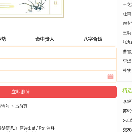
诗句
王之
意解
杜甫
解读
僧玄
意解
王勃
运势
命中贵人
八字合婚
解读
张九
遥夜
曹雪
无》
李煜
滋味
杜牧
诗句
精
李煜
美诗句
> 当前页
苏轼
朱自
随野风.》原诗出处,译文,注释
交友