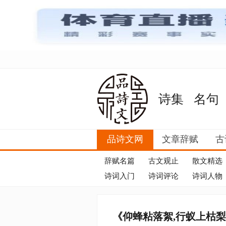
诗集
名句
品诗文网
文章辞赋
古
辞赋名篇
古文观止
散文精选
诗词入门
诗词评论
诗词人物
《仰蜂粘落絮,行蚁上枯梨