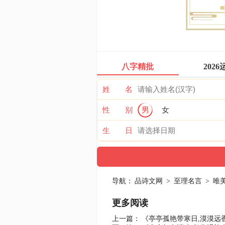
八字精批
2026
姓 名
性 别
男
女
生 日
导航：
品诗文网
>
至理名言
>
唯
更多阅读
上一篇：
《亭亭孤艳带寒日,漠漠远香