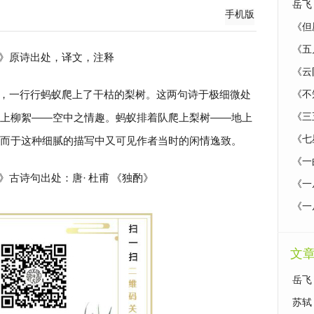
岳飞
手机版
《但
《五
》原诗出处，译文，注释
《云
，一行行蚂蚁爬上了干枯的梨树。这两句诗于极细微处
《不
上柳絮——空中之情趣。蚂蚁排着队爬上梨树——地上
《三
《七
而于这种细腻的描写中又可见作者当时的闲情逸致。
《一
》古诗句出处：唐·
杜甫
《独酌》
《一
《一
文
岳飞
听》
苏轼