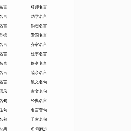
名言
尊师名言
名言
劝学名言
名言
励志名言
节操
爱国名言
名言
齐家名言
名言
处事名言
名言
修身名言
名言
睦亲名言
名言
散文名句
语录
古文名句
名句
经典名言
佳句
名言警句
名句
千古名句
经典
名句摘抄