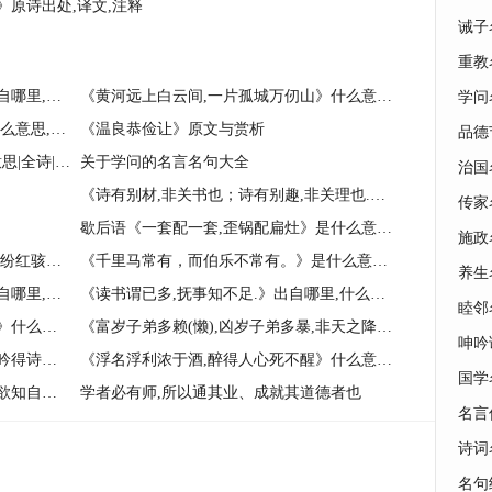
》原诗出处,译文,注释
诫子
重教
《临大利而不易其义,可谓廉矣.》出自哪里,什么意思,注释,句意,翻译
《黄河远上白云间,一片孤城万仞山》什么意思,原诗出处,注解
学问
《虎之跃也,必伏乃厉.》出自哪里,什么意思,注释,句意,翻译
《温良恭俭让》原文与赏析
品德
《留将根蒂在，岁岁有东风》什么意思|全诗|出处|赏析
关于学问的名言名句大全
治国
《诗有别材,非关书也；诗有别趣,非关理也.而古人未尝不读书,不穷理.》出自哪里,什么意思,注释,句意,翻译
传家
歇后语《一套配一套,歪锅配扁灶》是什么意思,比喻什么
施政
每风自四山而下,振动大木,掩苒众草,纷红骇绿,蓊葧香气,冲涛旋濑,退贮溪谷,摇飏葳蕤,与时推移。|什么意思|大意|注释|出处|译文
《千里马常有，而伯乐不常有。》是什么意思|译文|出处
养生
《一张一弛,文武之道》什么意思,出自哪里,注释,句意,翻译
《读书谓已多,抚事知不足.》出自哪里,什么意思,注释,句意,翻译
睦邻
《大鹏一日同风起,扶摇直上九万里.》什么意思|出处|翻译|用法例释
《富岁子弟多赖(懒),凶岁子弟多暴,非天之降才尔殊也,其所以陷溺其心者然也.》什么意思,出自哪里,注释,句意,翻译
呻吟
《鹊巢犹挂三更月,渔板惊回一片鸥.吟得诗成无笔写,蘸他春水画船头.》原诗出处,译文,注释
《浮名浮利浓于酒,醉得人心死不醒》什么意思,原诗出处,注解
国学
《坐卧兼行总一般,向人努眼太无端.欲知自己形骸小,试就蹄涔照影看》什么意思,原诗出处,注解
学者必有师,所以通其业、成就其道德者也
名言
诗词
名句