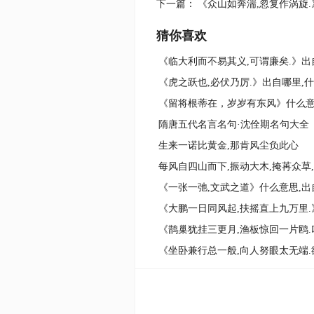
下一篇：
《众山如奔湍,忽复作涡旋.
猜你喜欢
隋唐五代名言名句·沈佺期名句大全
生来一诺比黄金,那肯风尘负此心