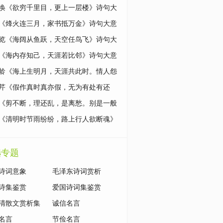
大意解读
涣《欲穷千里目，更上一层楼》诗句大
读
《烽火连三月，家书抵万金》诗句大意
览《海阔从鱼跃，天空任鸟飞》诗句大
读
《海内存知己，天涯若比邻》诗句大意
龄《海上生明月，天涯共此时。情人怨
，竟夕起相思》诗句大意解读
芹《假作真时真亦假，无为有处有还
诗句大意解读
《剪不断，理还乱，是离愁。别是一般
在心头》诗句大意解读
《清明时节雨纷纷，路上行人欲断魂》
大意解读
选专题
诗词意象
毛泽东诗词赏析
诗集鉴赏
爱国诗词集鉴赏
清散文赏析集
诚信名言
名言
节俭名言