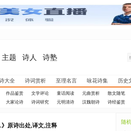
主题
诗人
诗塾
诗大全
诗词赏析
至理名言
咏花诗集
历史
作品鉴赏
文学评论
童话阅读
元曲赏析
散文随笔
大家论诗
诗词研究
元明清诗
汉魏朝诗
诗经鉴赏
随
.》原诗出处,译文,注释