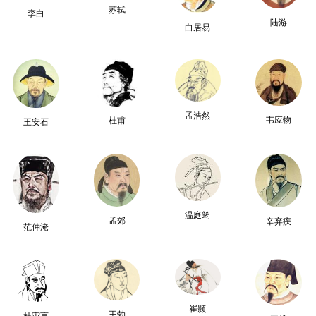
苏轼
李白
陆游
白居易
孟浩然
韦应物
杜甫
王安石
温庭筠
孟郊
辛弃疾
范仲淹
崔颢
王勃