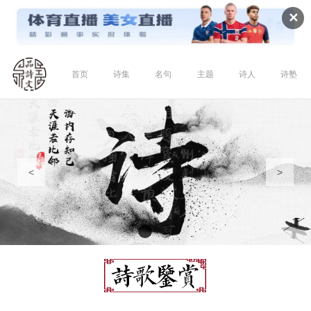
✕
首页
诗集
名句
主题
诗人
诗塾
<
>