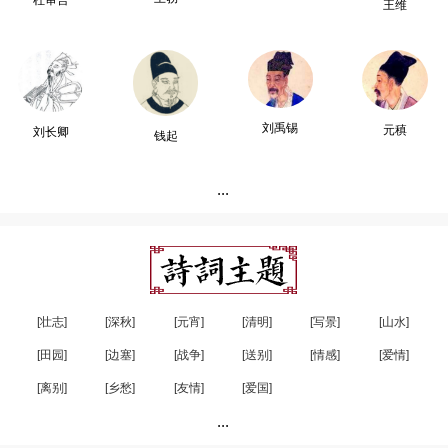
杜审言
王维
刘禹锡
元稹
刘长卿
钱起
...
[壮志]
[深秋]
[元宵]
[清明]
[写景]
[山水]
[田园]
[边塞]
[战争]
[送别]
[情感]
[爱情]
[离别]
[乡愁]
[友情]
[爱国]
...