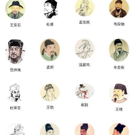
孟浩然
韦应物
杜甫
王安石
温庭筠
孟郊
辛弃疾
范仲淹
崔颢
王勃
杜审言
王维