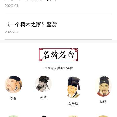
2020-01
《一个树木之家》鉴赏
2022-07
39位诗人 共18654位
苏轼
李白
陆游
白居易