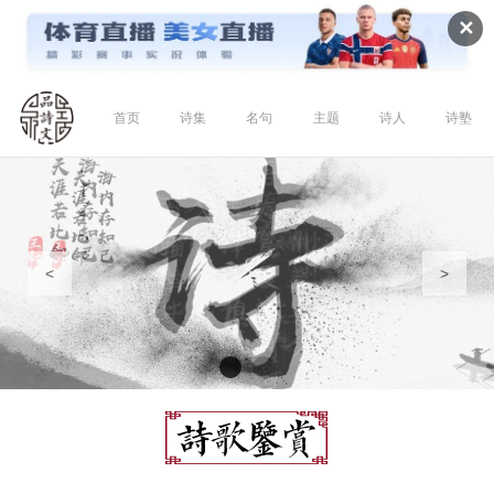
✕
首页
诗集
名句
主题
诗人
诗塾
<
>