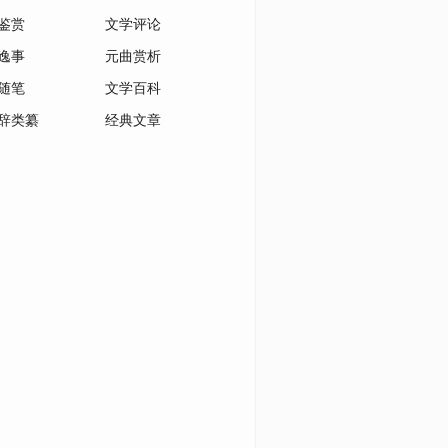
鉴赏
文学评论
逸事
元曲赏析
随笔
文学百科
辞类纂
经典文章