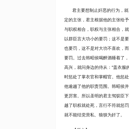
君主要想制止奸恶的行为，就
定的主张，君主根据他的主张给予
与职权相合，职权与主张相合，就
以群臣言大功小的要罚；这不是要
也要罚，这不是对大功不喜欢，而
要罚。过去韩昭侯喝醉酒睡着了，
高兴，就问身边的侍从：“盖衣服的
时惩处了掌衣官和掌帽官。他惩处
他逾越了他的职责范围。韩昭侯并
更厉害。所以圣明的君主驾驭臣下
越了职权就处死，言行不符就惩罚
就不能结党营私、狼狈为奸了。