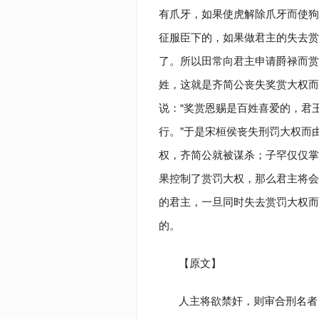
有爪牙，如果使虎解除爪牙而使狗
征服臣下的，如果做君主的失去赏
了。所以田常向君主申请爵禄而赏
姓，这就是齐简公丧失奖赏大权而
说：“奖赏恩赐是百姓喜爱的，君
行。”于是宋桓侯丧失刑罚大权而
权，齐简公就被谋杀；子罕仅仅掌
果控制了赏罚大权，那么君主将会
的君主，一旦同时失去赏罚大权而
的。
【原文】
人主将欲禁奸，则审合刑名者