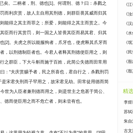
已矣。二柄者，刑、德也[1]。何谓刑、德？曰：杀戮之
《江
罚而利庆赏，故人主自用其刑德，则群臣畏其威而归其
《汝
则能得之其主而罪之；所爱，则能得之其主而赏之。今
《汉
其臣而行其赏罚，则一国之人皆畏其臣而易其君、归其
《水
也[2]。夫虎之所以能服狗者，爪牙也，使虎释其爪牙而
《氓
者，以刑德制臣者也。今君人者释其刑德使臣用之，则
《民
行之群臣，下大斗斛而施于百姓，此简公失德而田常用
《殷
《殷
宋君曰：“夫庆赏赐予者，民之所喜也，君自行之，杀戮刑罚
。”于是宋君失刑而子罕用之，故宋君见劫。田常徒用德而简
精
。故今世为人臣者兼刑德而用之，则是世主之危甚于简公、
、德而使臣用之而不危亡者，则未尝有也。
李煜
苏轼
朱自
古文
2]易：这里用为轻视之意。含有“不以为意”的意思。[3]田