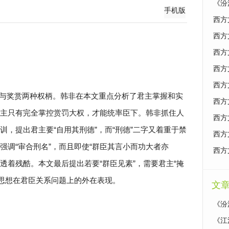
《汾
手机版
西方
西方
西方
西方
西方
与奖赏两种权柄。韩非在本文重点分析了君主掌握和实
西方
主只有完全掌控赏罚大权，才能统率臣下。韩非抓住人
西方
，提出君主要“自用其刑德”，而“刑德”二字又着重于禁
西方
强调“审合刑名”，而且即使“群臣其言小而功大者亦
西方
处透着残酷。本文最后提出若要“群臣见素”，需要君主“掩
”的思想在君臣关系问题上的外在表现。
文
《汾
《江