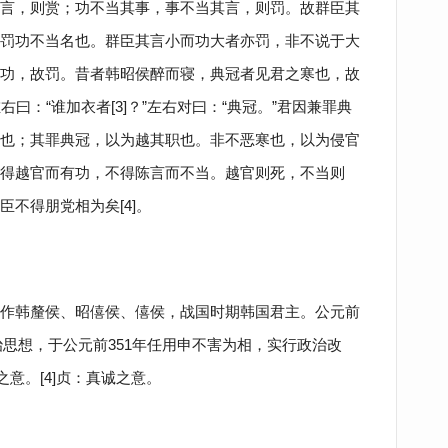
言，则赏；功不当其事，事不当其言，则罚。故群臣其
罚功不当名也。群臣其言小而功大者亦罚，非不说于大
功，故罚。昔者韩昭侯醉而寝，典冠者见君之寒也，故
右曰：“谁加衣者[3]？”左右对曰：“典冠。”君因兼罪典
也；其罪典冠，以为越其职也。非不恶寒也，以为侵官
得越官而有功，不得陈言而不当。越官则死，不当则
不得朋党相为矣[4]。
侯：又作韩釐侯、昭僖侯、僖侯，战国时期韩国君主。公元前
法治思想，于公元前351年任用申不害为相，实行政治改
之意。[4]贞：真诚之意。