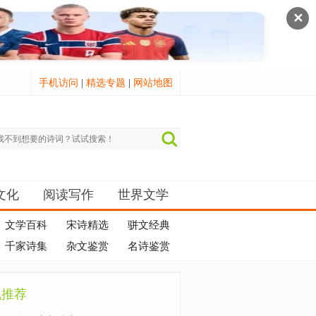
✕
手机访问
|
精选专题
|
网站地图
文化
阅读写作
世界文学
文学百科
宋诗精选
骈文经典
千家诗集
杂文鉴赏
名诗鉴赏
机推荐