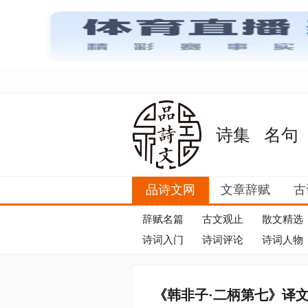
诗集
名句
品诗文网
文章辞赋
古
辞赋名篇
古文观止
散文精选
诗词入门
诗词评论
诗词人物
《韩非子·二柄第七》译