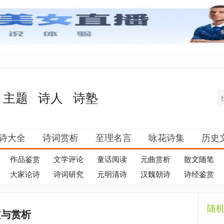
主题
诗人
诗塾
诗大全
诗词赏析
至理名言
咏花诗集
历史
作品鉴赏
文学评论
童话阅读
元曲赏析
散文随笔
大家论诗
诗词研究
元明清诗
汉魏朝诗
诗经鉴赏
随
文与赏析