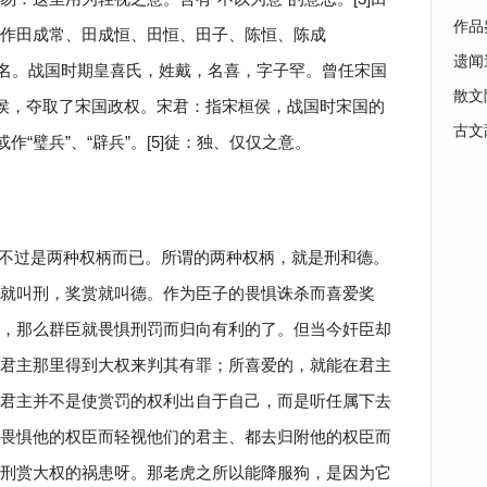
作品
作田成常、田成恒、田恒、田子、陈恒、陈成
遗闻
：人名。战国时期皇喜氏，姓戴，名喜，字子罕。曾任宋国
散文
桓侯，夺取了宋国政权。宋君：指宋桓侯，战国时宋国的
古文
作“璧兵”、“辟兵”。[5]徒：独、仅仅之意。
不过是两种权柄而已。所谓的两种权柄，就是刑和德。
就叫刑，奖赏就叫德。作为臣子的畏惧诛杀而喜爱奖
，那么群臣就畏惧刑罚而归向有利的了。但当今奸臣却
君主那里得到大权来判其有罪；所喜爱的，就能在君主
君主并不是使赏罚的权利出自于自己，而是听任属下去
畏惧他的权臣而轻视他们的君主、都去归附他的权臣而
刑赏大权的祸患呀。那老虎之所以能降服狗，是因为它