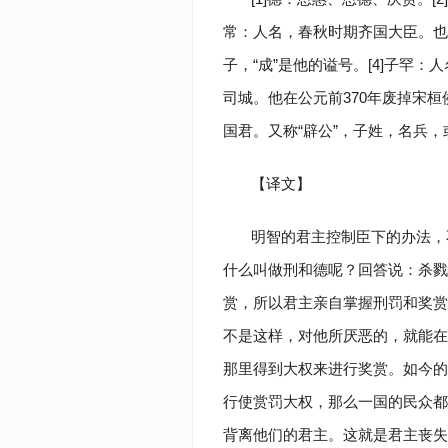
常：人名，春秋时期齐国大臣。也
子，“成”是他的谥号。[4]子罕
司城。他在公元前370年废掉宋
国君。又称“辟公”，子姓，名兵，或
【译文】
明智的君主控制臣下的办法，
什么叫做刑和德呢？回答说：杀戮
赏，所以君主亲自掌握刑罚和奖赏
不是这样，对他所厌恶的，就能在
那里得到大权来进行奖赏。如今的
行使赏罚大权，那么一国的民众都
背离他们的君主。这就是君主丧失