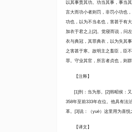
以其事责其功。功当其事，事当其
言大而功小者则罚，非罚小功也，
功也，以为不当名也，害甚于有大
加衣于君之上[2]。觉寝而说，问左
衣与典冠，其罪典衣，以为失其事
之害甚于寒。故明主之畜臣，臣不
罪。守业其官，所言者贞也，则群臣
【注释】
[1]刑：当为形。[2]韩昭
358年至前333年在位。他具有
革。[3]说：（yuè）这里用为喜悦
【译文】