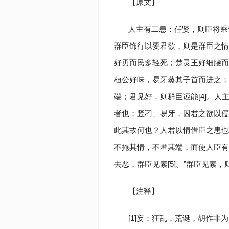
【原文】
人主有二患：任贤，则臣将乘
群臣饰行以要君欲，则是群臣之情
好勇而民多轻死；楚灵王好细腰而
桓公好味，易牙蒸其子首而进之；
端；君见好，则群臣诬能[4]。
者也；竖刁、易牙，因君之欲以侵
此其故何也？人君以情借臣之患也
不掩其情，不匿其端，而使人臣有
去恶，群臣见素[5]。”群臣见素
【注释】
[1]妄：狂乱，荒诞，胡作非