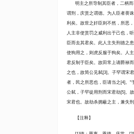
明主之所导制其臣者，二柄而
谓刑，庆赏之谓德。为人臣者畏诛
利矣。故世之奸臣则不然，所恶，
人主非使赏罚之威利出于己也，听
臣而去其君矣。此人主失刑德之患
使狗用之，则虎反服于狗矣。人主
君反制于臣矣。故田常上请爵禄而
之也，故简公见弑[3]。子罕谓
者，民之所恶也，臣请当之[4]
公弑，子罕徒用刑而宋君劫[5]
宋君也。故劫杀拥蔽之主，兼失刑
【注释】
[1]德：恩惠、恩德、庆赏。[