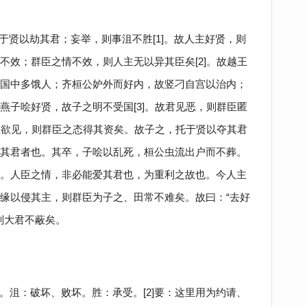
于贤以劫其君；妄举，则事沮不胜[1]。故人主好贤，则
不效；群臣之情不效，则人主无以异其臣矣[2]。故越王
国中多饿人；齐桓公妒外而好内，故竖刁自宫以治内；
燕子哙好贤，故子之明不受国[3]。故君见恶，则群臣匿
人主欲见，则群臣之态得其资矣。故子之，托于贤以夺其君
其君者也。其卒，子哙以乱死，桓公虫流出户而不葬。
。人臣之情，非必能爱其君也，为重利之故也。今人主
缘以侵其主，则群臣为子之、田常不难矣。故曰：“去好
，则大君不蔽矣。
为。沮：破坏、败坏。胜：承受。[2]要：这里用为约请、