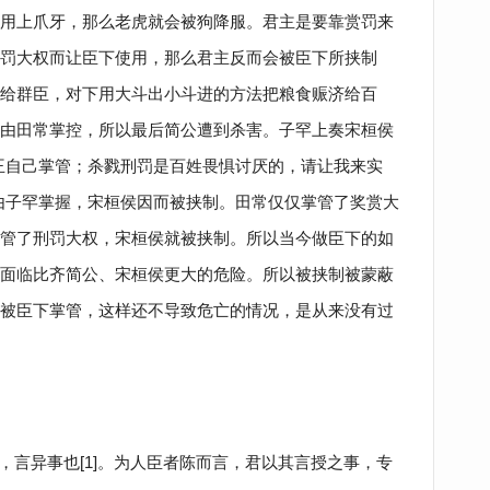
用上爪牙，那么老虎就会被狗降服。君主是要靠赏罚来
罚大权而让臣下使用，那么君主反而会被臣下所挟制
给群臣，对下用大斗出小斗进的方法把粮食赈济给百
由田常掌控，所以最后简公遭到杀害。子罕上奏宋桓侯
王自己掌管；杀戮刑罚是百姓畏惧讨厌的，请让我来实
由子罕掌握，宋桓侯因而被挟制。田常仅仅掌管了奖赏大
管了刑罚大权，宋桓侯就被挟制。所以当今做臣下的如
面临比齐简公、宋桓侯更大的危险。所以被挟制被蒙蔽
被臣下掌管，这样还不导致危亡的情况，是从来没有过
，言异事也[1]。为人臣者陈而言，君以其言授之事，专