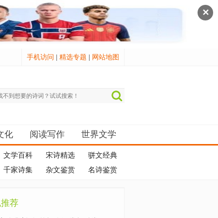
✕
手机访问
|
精选专题
|
网站地图
文化
阅读写作
世界文学
文学百科
宋诗精选
骈文经典
千家诗集
杂文鉴赏
名诗鉴赏
机推荐