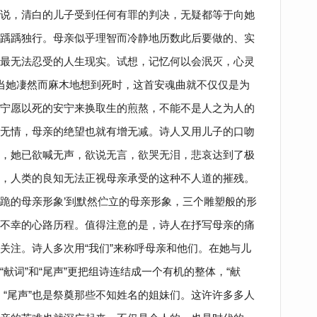
说，清白的儿子受到任何有罪的判决，无疑都等于向她
踽踽独行。母亲似乎理智而冷静地历数此后要做的、实
最无法忍受的人生现实。试想，记忆何以会泯灭，心灵
 当她凄然而麻木地想到死时，这首安魂曲就不仅仅是为
宁愿以死的安宁来换取生的煎熬，不能不是人之为人的
无情，母亲的绝望也就有增无减。诗人又用儿子的口吻
，她已欲喊无声，欲说无言，欲哭无泪，悲哀达到了极
，人类的良知无法正视母亲承受的这种不人道的摧残。
跪的母亲形象’到默然伫立的母亲形象，三个雕塑般的形
不幸的心路历程。值得注意的是，诗人在抒写母亲的痛
关注。诗人多次用“我们”来称呼母亲和他们。在她与儿
献词”和“尾声”更把组诗连结成一个有机的整体，“献
，“尾声”也是祭奠那些不知姓名的姐妹们。这许许多多人