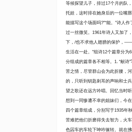
等候探望儿子，排过17个月的队
托娃，这时排在她身后的一位嘴唇
能描写这个场面吗?”“能。”诗
过一丝微笑。1961年诗人又加了
下，/也不求他人翅膀的保护，—
生活在一处。”组诗12个篇章分为
分组成的篇章各不相等。1. “献诗
苦之情，尽管群山会为此折腰，河
的，只听到钥匙刺耳的声响和士兵
望之歌还在远方吟唱。回忆当时听
想到一同惨遭不幸的姐妹们，今在何
四个篇章组成，分别写于1935年秋
苦难把他们折磨得失去智力，火车
色囚车的车轮下呻吟辗转。就在拂