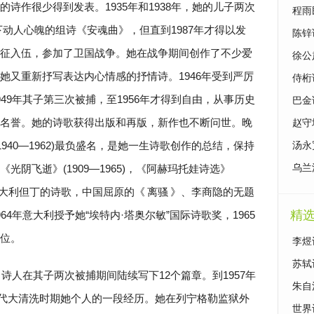
诗作很少得到发表。1935年和1938年，她的儿子两次
篇小
程雨
写下动人心魄的组诗《安魂曲》，但直到1987年才得以发
名著
陈锌
征入伍，参加了卫国战争。她在战争期间创作了不少爱
鉴赏
徐公
她又重新抒写表达内心情感的抒情诗。1946年受到严厉
说名
侍桁
49年其子第三次被捕，至1956年才得到自由，从事历史
著鉴
巴金
名誉。她的诗歌获得出版和再版，新作也不断问世。晚
说名
赵守
940—1962)最负盛名，是她一生诗歌创作的总结，保持
著鉴
汤永
阴飞逝》(1909—1965)，《阿赫玛托娃诗选》
小说
乌兰
说名
了意大利但丁的诗歌，中国屈原的《
离骚
》、李商隐的无题
精
4年意大利授予她“埃特内·塔奥尔敏”国际诗歌奖，1965
位。
李煜
苏轼
诗人在其子两次被捕期间陆续写下12个篇章。到1957年
朱自
0年代大清洗时期她个人的一段经历。她在列宁格勒监狱外
世界