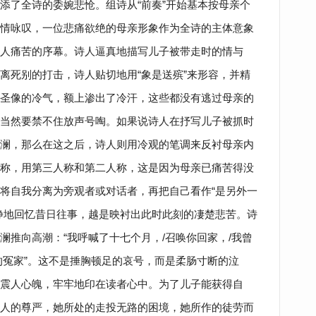
添了全诗的委婉悲怆。组诗从“前奏”开始基本按母亲个
情咏叹，一位悲痛欲绝的母亲形象作为全诗的主体意象
人痛苦的序幕。诗人逼真地描写儿子被带走时的情与
离死别的打击，诗人贴切地用“象是送殡”来形容，并精
圣像的冷气，额上渗出了冷汗，这些都没有逃过母亲的
当然要禁不住放声号啕。如果说诗人在抒写儿子被抓时
澜，那么在这之后，诗人则用冷观的笔调来反衬母亲内
称，用第三人称和第二人称，这是因为母亲已痛苦得没
将自我分离为旁观者或对话者，再把自己看作“是另外一
静地回忆昔日往事，越是映衬出此时此刻的凄楚悲苦。诗
澜推向高潮：“我呼喊了十七个月，/召唤你回家，/我曾
的冤家”。这不是捶胸顿足的哀号，而是柔肠寸断的泣
震人心魄，牢牢地印在读者心中。为了儿子能获得自
人的尊严，她所处的走投无路的困境，她所作的徒劳而