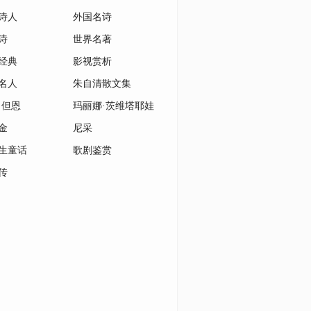
诗人
外国名诗
诗
世界名著
经典
影视赏析
名人
朱自清散文集
·但恩
玛丽娜·茨维塔耶娃
金
尼采
生童话
歌剧鉴赏
传