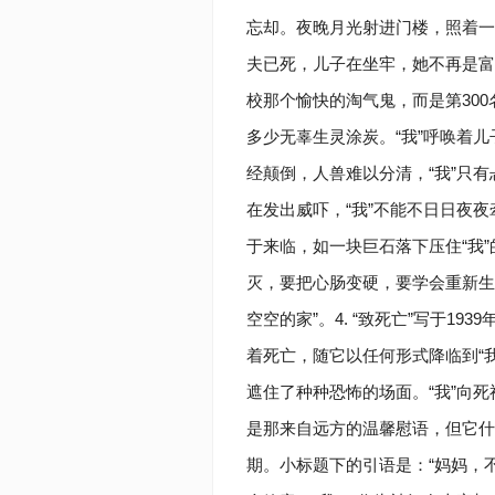
忘却。夜晚月光射进门楼，照着一
夫已死，儿子在坐牢，她不再是富
校那个愉快的淘气鬼，而是第30
多少无辜生灵涂炭。“我”呼唤着
经颠倒，人兽难以分清，“我”只
在发出威吓，“我”不能不日日夜夜牵
于来临，如一块巨石落下压住“我”
灭，要把心肠变硬，要学会重新生
空空的家”。4. “致死亡”写于193
着死亡，随它以任何形式降临到“我
遮住了种种恐怖的场面。“我”向
是那来自远方的温馨慰语，但它什么
期。小标题下的引语是：“妈妈，