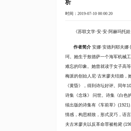
析
时间：2019-07-10 00:00:20
《苏联文学·安·安·阿赫玛托
作者简介
安娜·安德列耶夫娜·
珂。她生于敖德萨一个海军机械工
难忘的印象。她曾就读于女子高等
梅派的创始人尼·古米廖夫结婚，
《黄昏》，得到诗坛好评。同年10
诗集《念珠》 问世。诗集《白色
续出版的诗集有《车前草》(1921
情感，构思精致，形式灵巧，语言
夫古米廖夫以反革命罪被枪毙 (1