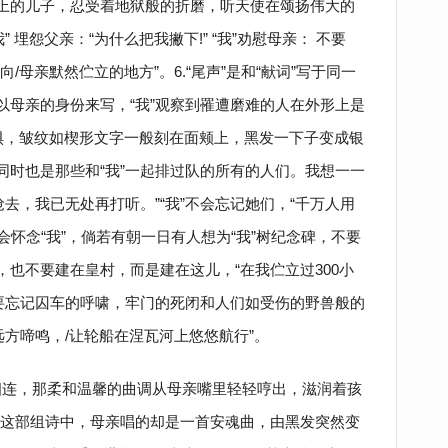
架上的儿子，忍受着地狱般的折磨，听天使在颂扬伟大的
 埋怨父亲：“为什么把我撇下!” “我”劝慰母亲： 不要
向/母亲默然伫立的地方”。6.“尾声”是和“献词”写于同一
是以母亲的身份来写，“我”观察到罹遭磨难的人在外形上是
惧，皱纹如楔形文字一般刻在面颊上，黑发一下子变成银
同时也是那些和“我”一起排过队的所有的人们。我想一一
去，我已无处再打听。”“我”不会忘记她们，“千万人用
会怀念“我”，倘若有朝一日有人想为“我”树纪念碑，不要
，也不要建在皇村，而是建在这儿，“在我伫立过300小
要忘记囚车的呼啸，牢门的死闭和人们如受伤的野兽般的
远方啼鸣，/让轮船在涅瓦河上悠悠航行”。
连，那柔和温馨的曲调从母亲嘴里轻轻哼出，滋润着孩
这部组诗中，母亲唱的却是一首安魂曲，由黑发突然变