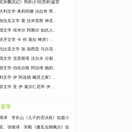
宾孙飘流记》简析|介绍|赏析|鉴赏
大利文学·奥莉阿娜·法拉奇·男...
加拉瓜文学·塞·拉米雷斯·神灵...
国文学·埃米尔·阿雅尔·如此人...
班牙文学·卡·何·塞拉·蜂房》...
伦比亚文学·加·加西亚·马尔克...
国文学·克里斯塔·沃尔夫·分裂...
朗文学·伯佐尔格·阿拉维·她的...
利文学·伊·阿连德·幽灵之家》...
联文学·亚·伊·索尔仁尼琴·伊...
章荟萃
甫译 李长山《儿子的否决权》短篇小
著鉴赏
安、张镜译 宋毅《傻瓜吉姆佩尔》短