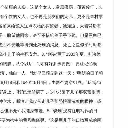
个枯瘦的人影，这是个女人，身患疾病，孤苦伶仃，丈
有个性的女人，也不再是朋友们的宠儿，更不是皇村学
0名前来给犯人送点衣物的探监者，她知道，大墙背后有
儿子，盼望他回家，甚至不惜给刽子手下跪。但是黑白已
有忐忑不安地等待判处死刑的消息。死亡之星似乎时时都
挂儿子的生死安危。3. “判决”写于1939年夏。判决终
的胸膛，从今以后，“我”有好多事要做： 要让记忆泯
活，独自一人。“我”早巳预见到这一天：“明朗的日子和
9年8月19日和1940年5月4日，由两个篇章组成。“我”等待
”身上，“我”已无所谓了，心中只留下儿子那双蓝眼睛，
死神乞求，哪怕让我仅带走儿子那恐惧而沉默的眼神，或
也不允许我随身带走。5. “磔刑”没有注明写作的日
不要为棺中的我号啕痛哭。”这是用儿子的口吻写成的两