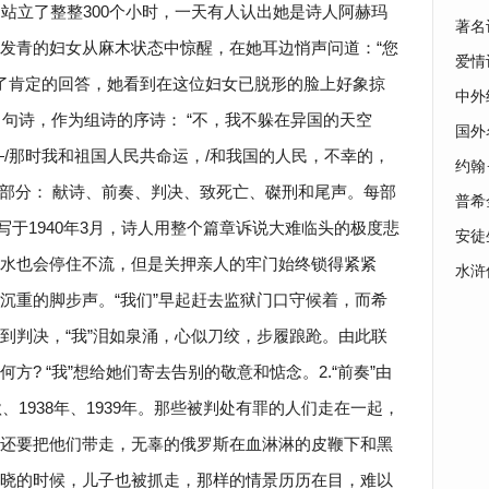
，站立了整整300个小时，一天有人认出她是诗人阿赫玛
著名
发青的妇女从麻木状态中惊醒，在她耳边悄声问道：“您
爱情
人作了肯定的回答，她看到在这位妇女已脱形的脸上好象掠
中外
，句诗，作为组诗的序诗： “不，我不躲在异国的天空
国外
—/那时我和祖国人民共命运，/和我国的人民，不幸的，
约翰
6部分： 献诗、前奏、判决、致死亡、磔刑和尾声。每部
普希
”写于1940年3月，诗人用整个篇章诉说大难临头的极度悲
安徒
水也会停住不流，但是关押亲人的牢门始终锁得紧紧
水浒
沉重的脚步声。“我们”早起赶去监狱门口守候着，而希
到判决，“我”泪如泉涌，心似刀绞，步履踉跄。由此联
方? “我”想给她们寄去告别的敬意和惦念。2.“前奏”由
、1938年、1939年。那些被判处有罪的人们走在一起，
还要把他们带走，无辜的俄罗斯在血淋淋的皮鞭下和黑
晓的时候，儿子也被抓走，那样的情景历历在目，难以