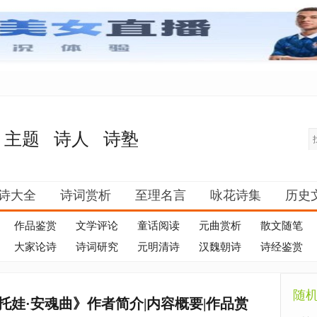
主题
诗人
诗塾
诗大全
诗词赏析
至理名言
咏花诗集
历史
作品鉴赏
文学评论
童话阅读
元曲赏析
散文随笔
大家论诗
诗词研究
元明清诗
汉魏朝诗
诗经鉴赏
随
玛托娃·安魂曲》作者简介|内容概要|作品赏