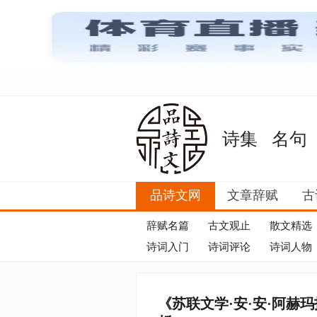
诗集
名句
品诗文网
文章辞赋
古
辞赋名篇
古文观止
散文精选
诗词入门
诗词评论
诗词人物
《苏联文学·安·安·阿赫