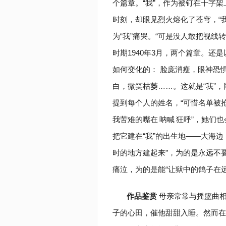
个篇章。“我”，作为被钉在十字
时刻，却眼见烈火熔化了苍穹，“我”
为“我”痛哭。“可是没人敢把视线转
时期1940年3月，两个篇章。还
如何变化的： 脸庞消瘦，眼神恐
白，微笑枯萎……。这就是“我”，
提到每个人的姓名，“可惜名单被抢
我苦难的嘴在
呐喊
狂呼”，她们也
把它建在“我”的出生地——大海边
时的地方建起来”，为的是永远不
痛泣，为的是能“让狱中的鸽子在
作品鉴赏
母亲常常与摇篮曲相
子的心田，催他甜甜入睡。然而在