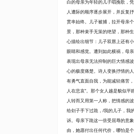
白的母亲为年轻的儿子唱挽歌，凭
人遭际的顺序逐步展开，并反复抒
贯串始终。儿子被捕，拉开母亲个
景，那种束手无策的绝望，那种生
心描绘出细节：儿子双唇上还有小
眼睛和感觉。遭到如此横祸，母亲
表现出母亲无法抑制的巨大情感波
心的极度痛楚。诗人变换抒情的人
有勇气直面自我，为能减轻痛苦，
人在悲哀”。那个女人越是貌似平
人转而又用第一人称，把情感的波
给刽子手下过跪，/我的儿子，我
诉。母亲下跪这一倍受屈辱的意象
由，她愿付出任何代价，哪怕是个