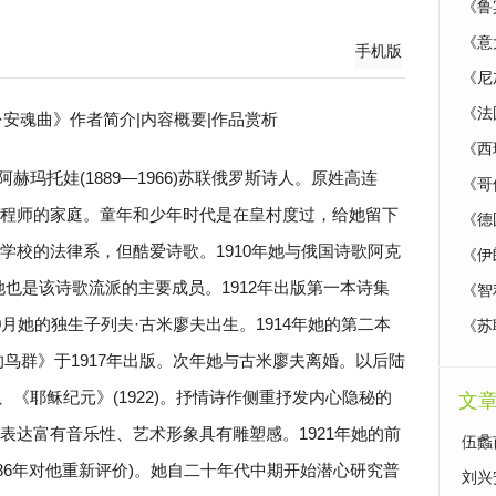
《鲁
《意
手机版
《尼
《法
娃·安魂曲》作者简介|内容概要|作品赏析
《西
阿赫玛托娃(1889—1966)苏联俄罗斯诗人。原姓高连
《哥
程师的家庭。童年和少年时代是在皇村度过，给她留下
《德
学校的法律系，但酷爱诗歌。1910年她与俄国诗歌阿克
《伊
她也是该诗歌流派的主要成员。1912年出版第一本诗集
《智
月她的独生子列夫·古米廖夫出生。1914年她的第二本
《苏
的鸟群》于1917年出版。次年她与古米廖夫离婚。以后陆
)、《耶稣纪元》(1922)。抒情诗作侧重抒发内心隐秘的
文
表达富有音乐性、艺术形象具有雕塑感。1921年她的前
伍蠡
986年对他重新评价)。她自二十年代中期开始潜心研究普
说名
刘兴