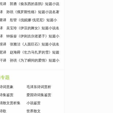
说名著鉴赏
民译 郭勇《偷东西的喜鹊》短篇小说
鉴赏
译 孙珙《俄罗斯性格》短篇小说名著
肃译 彤管《伐妮娜·伐尼尼》短篇小
著鉴赏
译 吴宝玲《伊豆的舞女》短篇小说名
赏
译 钟振奋《伊则吉尔老婆子》短篇小
著鉴赏
垠译 张雅洁《人面巨石》短篇小说名
赏
宽译 赵海舜《乞力马扎罗的雪》短篇
名著鉴赏
汗译 孙珙《为了瞬间的爱情》短篇小
著鉴赏
选专题
诗词意象
毛泽东诗词赏析
诗集鉴赏
爱国诗词集鉴赏
清散文赏析集
小说鉴赏
诗歌
世界散文