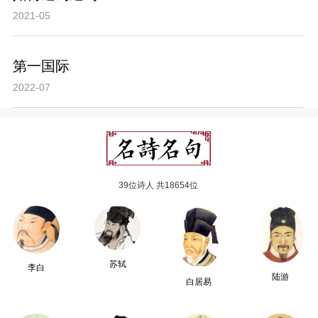
2021-05
第一国际
2022-07
39位诗人 共18654位
苏轼
李白
陆游
白居易