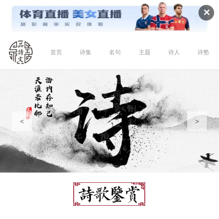
✕
首页
诗集
名句
主题
诗人
诗塾
<
>