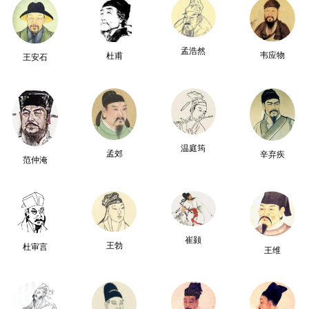
孟浩然
韦应物
杜甫
王安石
温庭筠
孟郊
辛弃疾
范仲淹
崔颢
王勃
杜审言
王维