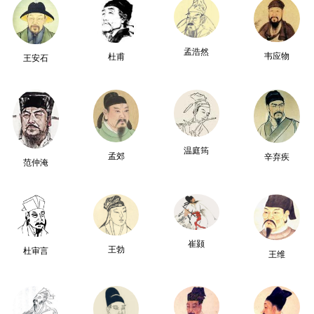
孟浩然
韦应物
杜甫
王安石
温庭筠
孟郊
辛弃疾
范仲淹
崔颢
王勃
杜审言
王维