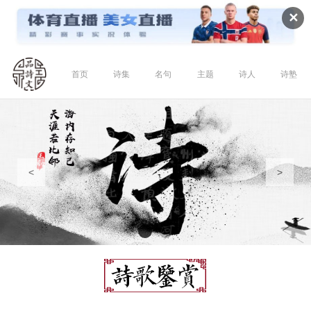
✕
首页
诗集
名句
主题
诗人
诗塾
<
>