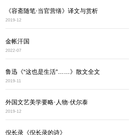
《容斋随笔·当官营缮》译文与赏析
2019-12
金帐汗国
2022-07
鲁迅《“这也是生活”……》散文全文
2019-11
外国文艺美学要略·人物·伏尔泰
2019-12
倪长录《倪长录的诗》