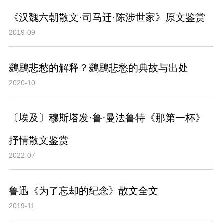
《汉魏六朝散文·司马迁·陈涉世家》原文鉴赏
2019-09
鶢鶋悲愁的解释？鶢鶋悲愁的典故与出处
2020-10
〔埃及〕穆斯塔发·鲁·曼法鲁特《那第一杯》
抒情散文鉴赏
2022-07
鲁迅《为了忘却的纪念》散文全文
2019-11