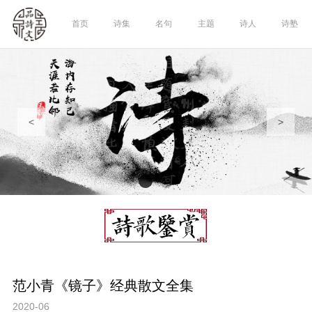
首页
诗集
名句
主题
诗人
诗塾
<
>
范小青《镜子》经典散文全集
2020-06