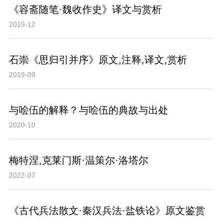
《容斋随笔·魏收作史》译文与赏析
2019-12
石崇《思归引并序》原文,注释,译文,赏析
2019-09
与哙伍的解释？与哙伍的典故与出处
2020-10
梅特涅,克莱门斯·温策尔·洛塔尔
2022-07
《古代兵法散文·秦汉兵法·盐铁论》原文鉴赏