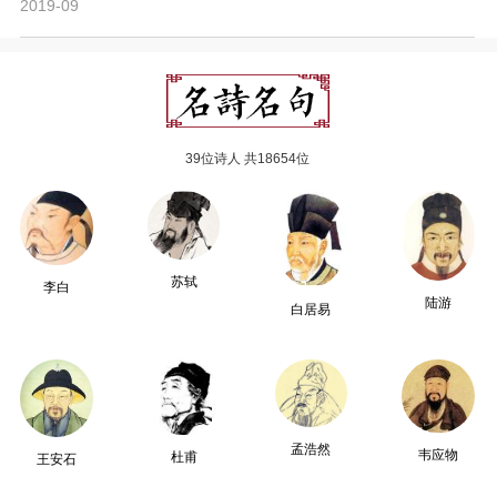
2019-09
39位诗人 共18654位
苏轼
李白
陆游
白居易
孟浩然
韦应物
杜甫
王安石