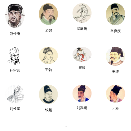
温庭筠
孟郊
辛弃疾
范仲淹
崔颢
王勃
杜审言
王维
刘禹锡
元稹
刘长卿
钱起
...