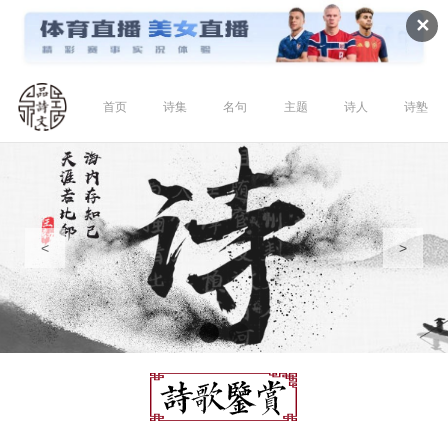
✕
首页
诗集
名句
主题
诗人
诗塾
<
>