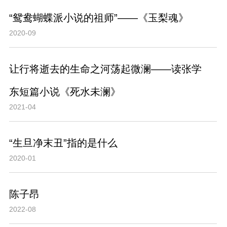
“鸳鸯蝴蝶派小说的祖师”——《玉梨魂》
2020-09
让行将逝去的生命之河荡起微澜——读张学
东短篇小说《死水未澜》
2021-04
“生旦净末丑”指的是什么
2020-01
陈子昂
2022-08