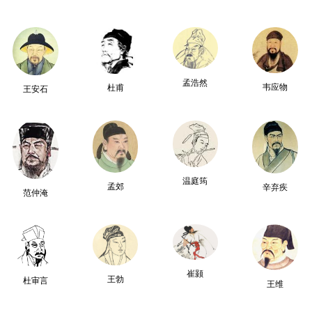
孟浩然
韦应物
杜甫
王安石
温庭筠
孟郊
辛弃疾
范仲淹
崔颢
王勃
杜审言
王维