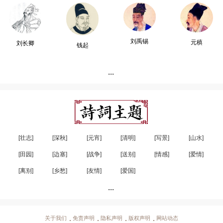
刘禹锡
元稹
刘长卿
钱起
...
[壮志]
[深秋]
[元宵]
[清明]
[写景]
[山水]
[田园]
[边塞]
[战争]
[送别]
[情感]
[爱情]
[离别]
[乡愁]
[友情]
[爱国]
...
关于我们
免责声明
隐私声明
版权声明
网站动态