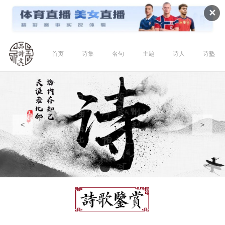
✕
首页
诗集
名句
主题
诗人
诗塾
<
>