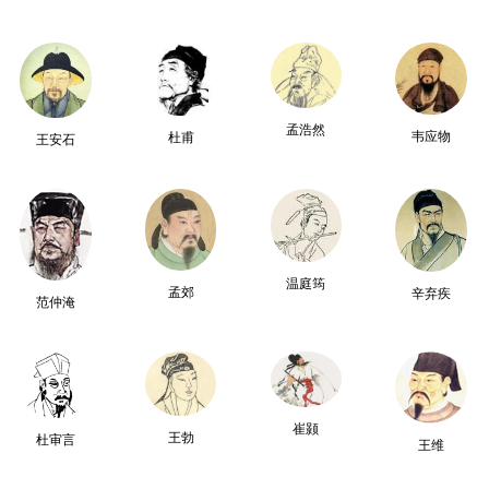
孟浩然
韦应物
杜甫
王安石
温庭筠
孟郊
辛弃疾
范仲淹
崔颢
王勃
杜审言
王维