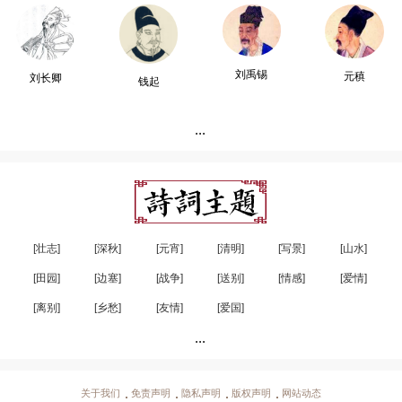
刘禹锡
元稹
刘长卿
钱起
...
[壮志]
[深秋]
[元宵]
[清明]
[写景]
[山水]
[田园]
[边塞]
[战争]
[送别]
[情感]
[爱情]
[离别]
[乡愁]
[友情]
[爱国]
...
关于我们
免责声明
隐私声明
版权声明
网站动态