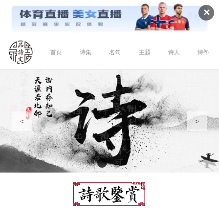
✕
首页
诗集
名句
主题
诗人
诗塾
<
>