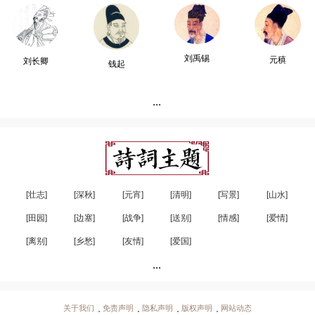
刘禹锡
元稹
刘长卿
钱起
...
[壮志]
[深秋]
[元宵]
[清明]
[写景]
[山水]
[田园]
[边塞]
[战争]
[送别]
[情感]
[爱情]
[离别]
[乡愁]
[友情]
[爱国]
...
关于我们
免责声明
隐私声明
版权声明
网站动态