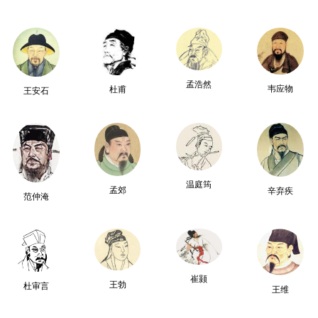
孟浩然
韦应物
杜甫
王安石
温庭筠
孟郊
辛弃疾
范仲淹
崔颢
王勃
杜审言
王维