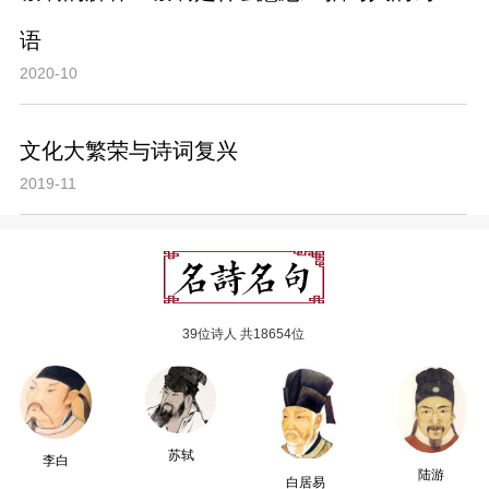
语
2020-10
文化大繁荣与诗词复兴
2019-11
39位诗人 共18654位
苏轼
李白
陆游
白居易