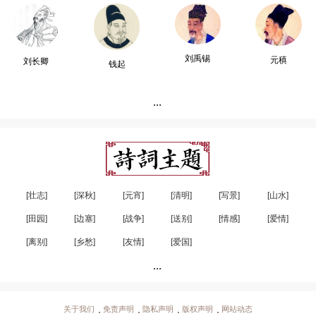
刘禹锡
元稹
刘长卿
钱起
...
[壮志]
[深秋]
[元宵]
[清明]
[写景]
[山水]
[田园]
[边塞]
[战争]
[送别]
[情感]
[爱情]
[离别]
[乡愁]
[友情]
[爱国]
...
关于我们
免责声明
隐私声明
版权声明
网站动态