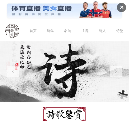
✕
首页
诗集
名句
主题
诗人
诗塾
<
>