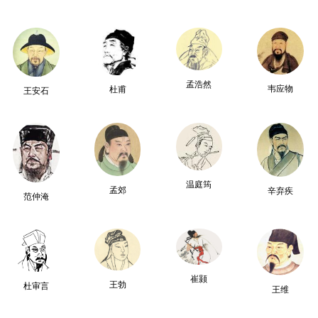
孟浩然
韦应物
杜甫
王安石
温庭筠
孟郊
辛弃疾
范仲淹
崔颢
王勃
杜审言
王维