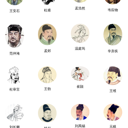
孟浩然
韦应物
杜甫
王安石
温庭筠
孟郊
辛弃疾
范仲淹
崔颢
王勃
杜审言
王维
刘禹锡
元稹
刘长卿