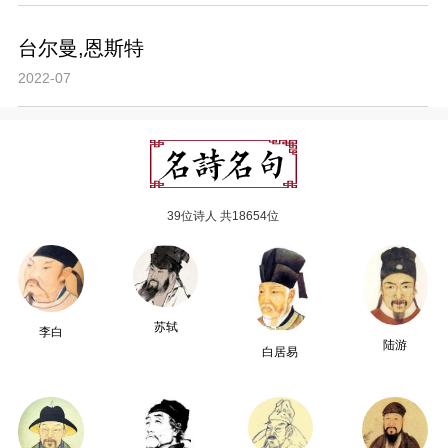
台尔曼,恩斯特
2022-07
39位诗人 共18654位
苏轼
李白
陆游
白居易