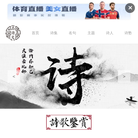
✕
首页
诗集
名句
主题
诗人
诗塾
<
>