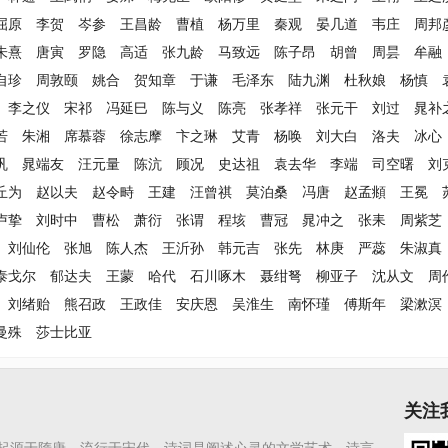
屈原
李贺
岑参
王昌龄
曹植
杨万里
秦观
晏几道
韦庄
周邦
朱熹
唐寅
罗隐
高适
张九龄
马致远
陈子昂
胡曾
周昙
牟融
自珍
周敦颐
姚合
贺知章
于谦
毛泽东
陆九渊
杜秋娘
杨慎
李之仪
宋祁
冯延巳
陈与义
陈亮
张孝祥
张元干
刘过
晁补
若
朱湘
席慕蓉
徐志摩
卞之琳
艾青
杨唤
刘大白
洛夫
冰心
巩
晁端友
汪元量
陈沆
顾况
史达祖
袁去华
李端
司空曙
刘
丘为
赵以夫
赵令畤
王建
汪曾祺
莫泊桑
冯唐
赵孟頫
王冕
卢挚
刘时中
曹松
萧衍
张谓
程垓
曹冠
晁冲之
张耒
周紫芝
刘仙伦
张旭
陈人杰
王沂孙
韩元吉
张先
林庚
严蕊
朱淑真
泰戈尔
郁达夫
王蒙
哈代
石川啄木
聂绀弩
柳亚子
沈从文
周
刘绪贻
熊召政
王政佳
安庆恩
吴淮生
南怀瑾
傅斯年
梁漱溟
曼殊
莎士比亚
关注