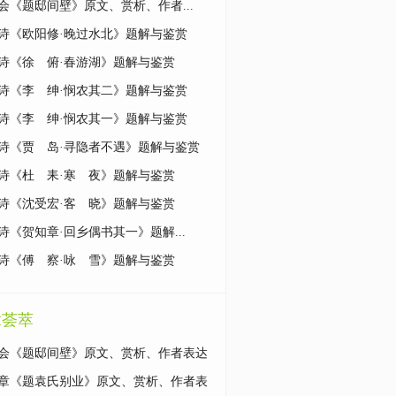
会《题邸间壁》原文、赏析、作者...
诗《欧阳修·晚过水北》题解与鉴赏
诗《徐 俯·春游湖》题解与鉴赏
诗《李 绅·悯农其二》题解与鉴赏
诗《李 绅·悯农其一》题解与鉴赏
诗《贾 岛·寻隐者不遇》题解与鉴赏
诗《杜 耒·寒 夜》题解与鉴赏
诗《沈受宏·客 晓》题解与鉴赏
诗《贺知章·回乡偶书其一》题解...
诗《傅 察·咏 雪》题解与鉴赏
章荟萃
会《题邸间壁》原文、赏析、作者表达
思想情感？
章《题袁氏别业》原文、赏析、作者表