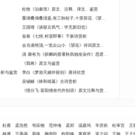
杜牧《泊秦淮》原文、注释、译文、鉴赏
重湖叠湖叠清嘉,有三秋桂子,十里荷花.《望海潮》诗词原文赏析|名句解读
王国维《谈疑古风气：学无新旧也》
翁卷《七绝·村居即事》千家诗赏析
会当凌绝顶,一览众山小.《望岳》诗词原文赏析|名句解读
清·康有为《槟榔屿督署秋风独坐杂作》思君忧国
《我将》原文与鉴赏
分析与鉴赏
李白《梦游天姥吟留别》唐诗欣赏
吴锡畴《林和靖墓》古诗赏析
《惜分飞·富阳僧舍代作别语》原文注释与赏析
杜甫
孟浩然
韦应物
范仲淹
孟郊
温庭筠
辛弃疾
杜审言
王
林逋
王禹偁
晏殊
梅尧臣
欧阳修
黄庭坚
宋之问
王翰
王之