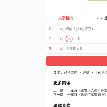
八字精批
2026
姓 名
性 别
男
女
生 日
导航：
品诗文网
>
诗塾
>
千家诗
更多阅读
上一篇：
千家诗《送友人入蜀》译
下一篇：
千家诗《送郑侍御谪闽中
猜你喜欢