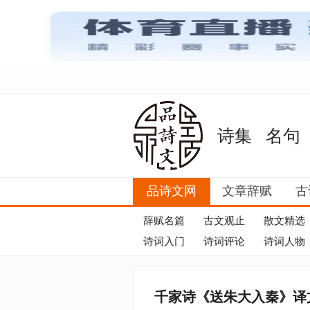
诗集
名句
品诗文网
文章辞赋
古
辞赋名篇
古文观止
散文精选
诗词入门
诗词评论
诗词人物
千家诗《送朱大入秦》译