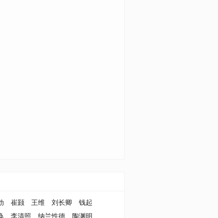
勃
崔颢
王维
刘长卿
钱起
涣
李清照
纳兰性德
陶渊明