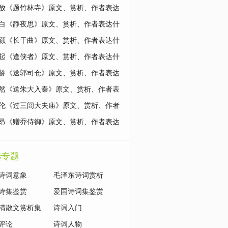
么思想情感？
放《题竹林寺》原文、赏析、作者表达
思想情感？
白《静夜思》原文、赏析、作者表达什
想情感？
颢《长干曲》原文、赏析、作者表达什
想情感？
起《逢侠者》原文、赏析、作者表达什
想情感？
龄《送郭司仓》原文、赏析、作者表达
思想情感？
然《送朱大入秦》原文、赏析、作者表
么思想情感？
伦《过三闾大夫庙》原文、赏析、作者
什么思想情感？
昂《赠乔侍御》原文、赏析、作者表达
思想情感？
选专题
诗词意象
毛泽东诗词赏析
诗集鉴赏
爱国诗词集鉴赏
清散文赏析集
诗词入门
评论
诗词人物