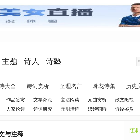
主题
诗人
诗塾
诗大全
诗词赏析
至理名言
咏花诗集
历史
作品鉴赏
文学评论
童话阅读
元曲赏析
散文随笔
大家论诗
诗词研究
元明清诗
汉魏朝诗
诗经鉴赏
随
文与注释