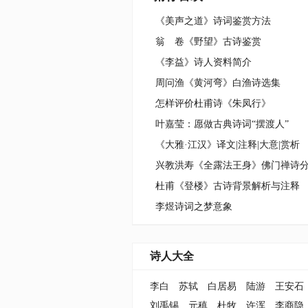
《美声之道》诗词鉴赏方法
翁 卷《野望》古诗鉴赏
《李益》诗人资料简介
周问渔《黄河弯》白渔诗选集
怎样评价杜甫诗《朱凤行》
叶嘉莹：愿做古典诗词“摆渡人”
《大雅·江汉》译文|注释|大意|赏析
兴教洪寿《全露法王身》佛门禅诗
杜甫《登楼》古诗背景解析与注释
李煜诗词之梦意象
诗人大全
李白
苏轼
白居易
陆游
王安石
刘禹锡
元稹
杜牧
许浑
李商隐