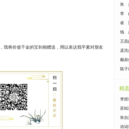
达什
朱 
什么
李 
么思
崔 
么思
钱 
么思
王昌
，我将价值千金的宝剑相赠送，用以表达我平素对朋友
什么
孟浩
达什
戴叔
表达
陈子
什么
精
李煜
苏轼
朱自
诗词