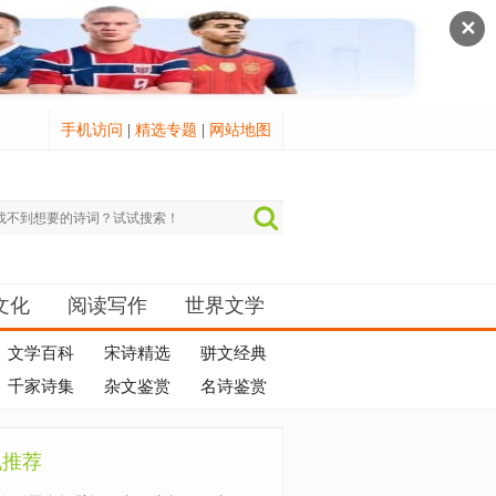
✕
手机访问
|
精选专题
|
网站地图
文化
阅读写作
世界文学
文学百科
宋诗精选
骈文经典
千家诗集
杂文鉴赏
名诗鉴赏
机推荐