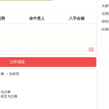
大家
元明
运势
命中贵人
八字合婚
诗经
白渔
全集
> 当前页
文与注释
》译文与注释