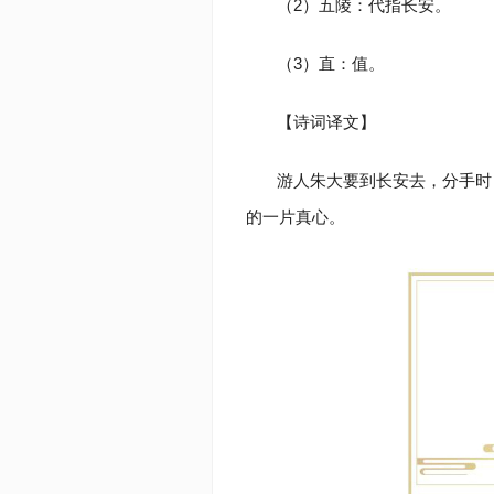
（2）五陵：代指长安。
（3）直：值。
【诗词译文】
游人朱大要到长安去，分手时
的一片真心。