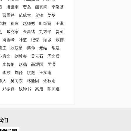
彦
虞世南
贾岛
颜真卿
李隆基
曹雪芹
范成大
贺铸
姜夔
袁枚
祖咏
赵师秀
叶绍翁
王淇
之
臧克家
金昌绪
刘方平
贾至
冯雪峰
叶芝
纪弦
顾城
歌德
克庄
刘辰翁
蔡伸
元结
常建
苏彦文
刘希夷
贯云石
周文质
李曾伯
赵鼎
高观国
吴潜
李涉
刘伶
姚燧
王实甫
作人
吴向东
林徽因
余秋雨
郑振铎
钱钟书
高启
陈师道
我们