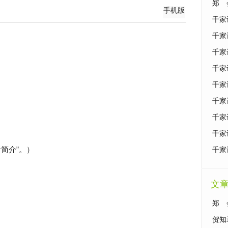
郑 
手机版
千家
千家
千家
千家
千家
千家
千家
千家
者简介”。）
千家
文
郑 
什么
贺知