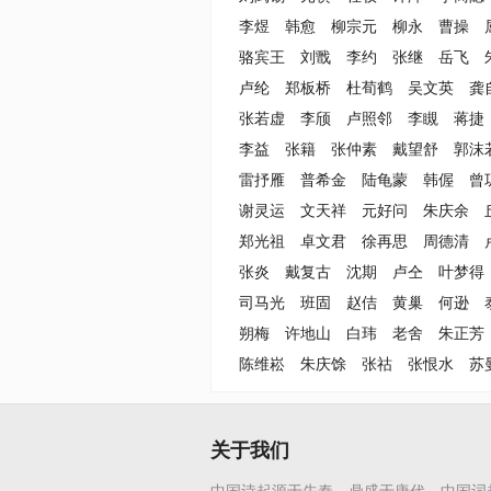
李煜
韩愈
柳宗元
柳永
曹操
骆宾王
刘戬
李约
张继
岳飞
卢纶
郑板桥
杜荀鹤
吴文英
龚
张若虚
李颀
卢照邻
李瞡
蒋捷
李益
张籍
张仲素
戴望舒
郭沫
雷抒雁
普希金
陆龟蒙
韩偓
曾
谢灵运
文天祥
元好问
朱庆余
郑光祖
卓文君
徐再思
周德清
张炎
戴复古
沈期
卢仝
叶梦得
司马光
班固
赵佶
黄巢
何逊
朔梅
许地山
白玮
老舍
朱正芳
陈维崧
朱庆馀
张祜
张恨水
苏
关于我们