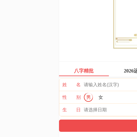
八字精批
2026
姓 名
性 别
男
女
生 日