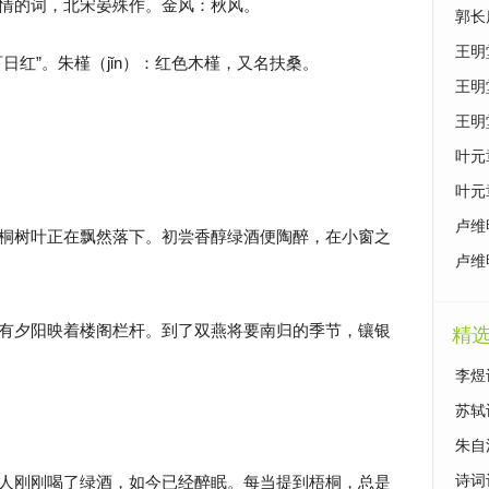
情的词，北宋晏殊作。金风：秋风。
原文
郭长
泣》
王明
日红”。朱槿（jǐn）：红色木槿，又名扶桑。
别》
王明
续》
王明
曙》
叶元
影》
叶元
卢维
桐树叶正在飘然落下。初尝香醇绿酒便陶醉，在小窗之
鉴赏
卢维
竹》
有夕阳映着楼阁栏杆。到了双燕将要南归的季节，镶银
精
李煜
苏轼
朱自
人刚刚喝了绿酒，如今已经醉眠。每当提到梧桐，总是
诗词