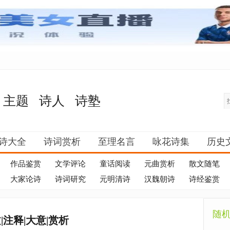
主题
诗人
诗塾
诗大全
诗词赏析
至理名言
咏花诗集
历史
作品鉴赏
文学评论
童话阅读
元曲赏析
散文随笔
大家论诗
诗词研究
元明清诗
汉魏朝诗
诗经鉴赏
随
注释|大意|赏析