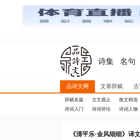
诗集
名句
品诗文网
文章辞赋
古
辞赋名篇
古文观止
散文精选
诗词入门
诗词评论
诗词人物
《清平乐·金风细细》译文|