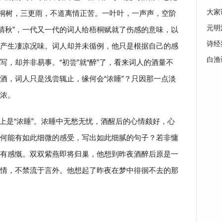
大家
梧桐树，三更雨，不道离情正苦。一叶叶，一声声，空阶
元明
锁清秋”，一代又一代的词人给梧桐赋就了伤感的意味，以
诗经
产生凄凉况味。词人却并未循例，他只是根据自己的感
白渔
，却并非易事。“初尝”就“醉”了，看来词人的酒量不
酒，词人只是浅尝辄止，缘何会“浓睡”？只因那一点淡
浓。
上是“浓睡”。浓睡中无愁无忧，酒醒后的心情颇好，心
何能有如此细微的感受，写出如此细腻的句子？若非慵
有感慨。双双紫燕即将归巢，他想到昨夜酒醉后原是一
情，不禁流于言外。他想起了昨夜在梦中徘徊不去的那