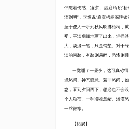
伴随着伤感、凄凉，
温庭筠
说“
滴到明”，李煜说“寂寞梧桐深院
至于使人一听到秋风吹拂梧桐，就
受，平淡幽细地写了出来，轻描淡写
大，淡淡一笔，只是铺垫。对于绿
淡的闲愁，有愁则易醉，愁浅则睡
一觉睡了一昼夜，这可真称得
境悠闲、神态慵怠。若非悠闲，如
怠，看到夕阳西下，想必也不会没
个人独宿。一种凄凉意绪、淡漠愁
一丝微寒。
【拓展】