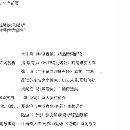
论
> 当前页
注释|大意|赏析
注释|大意|赏析
常非月《咏谈容娘》精品诗词解读
》诗词赏析
清·康有为《出都留别诸公》晚清求变图存
张 谓《同王征君洞庭有怀》原文、赏析、作者表达什么思想情感？
品读苏东坡之李仲览：归去来兮,吾归何处
周问渔《我等着你》白渔诗选集
白朴《沁园春·金陵凤凰台眺望》诗词原文与鉴赏
《叶绍翁》诗人资料简介
问君能有几多愁？恰似一江春水向东流.《虞美人》诗词原文赏析|名句解读
夏完淳《鱼游春水·春暮》闺愁词作
陆游《书愤》原文解读|赏析综述|题解
引喻故事诗
生当作人杰,死亦为鬼雄.《绝句》诗词原文赏析|名句解读