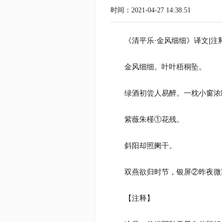
时间：2021-04-27 14:38:51
《清平乐·金风细细》译文|注释
金风细细。叶叶梧桐坠。
绿酒初尝人易醉。一枕小窗浓
紫薇朱槿①花残。
斜阳却照阑干。
双燕欲归时节，银屏②昨夜微
【注释】