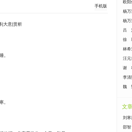
欧阳
手机版
杨万
杨万
|大意|赏析
吕 
徐 
林希
睡。
汪元
谢 
李清
魏 
寒。
文
刘寒
歇》
邵智