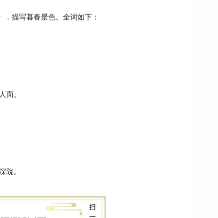
》，描写暮春景色。全词如下：
人面。
深院。