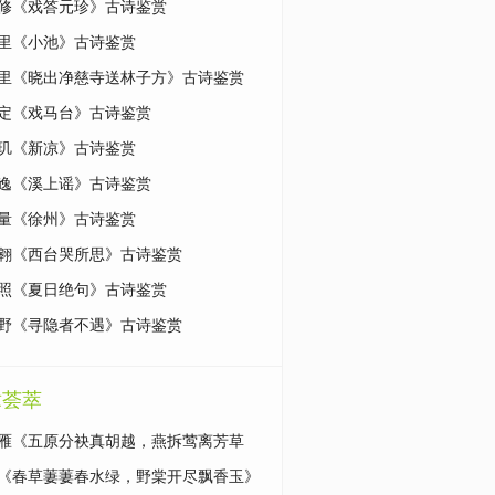
修《戏答元珍》古诗鉴赏
里《小池》古诗鉴赏
里《晓出净慈寺送林子方》古诗鉴赏
定《戏马台》古诗鉴赏
玑《新凉》古诗鉴赏
逸《溪上谣》古诗鉴赏
量《徐州》古诗鉴赏
翱《西台哭所思》古诗鉴赏
照《夏日绝句》古诗鉴赏
野《寻隐者不遇》古诗鉴赏
章荟萃
雁《五原分袂真胡越，燕拆莺离芳草
原文|鉴赏
《春草萋萋春水绿，野棠开尽飘香玉》