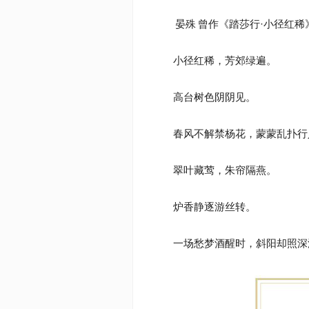
晏殊
曾作《踏莎行·小径红稀
小径红稀，芳郊绿遍。
高台树色阴阴见。
春风不解禁杨花，蒙蒙乱扑行
翠叶藏莺，朱帘隔燕。
炉香静逐游丝转。
一场愁梦酒醒时，斜阳却照深