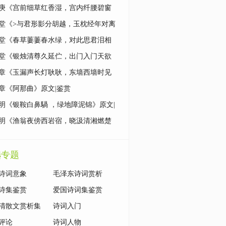
|鉴赏
庚《宫前细草红香湿，宫内纤腰碧窗
原文|鉴赏
堂《>与君形影分胡越，玉枕经年对离
原文|鉴赏
堂《春草萋萋春水绿，对此思君泪相
原文|鉴赏
堂《银烛清尊久延伫，出门入门天欲
原文|鉴赏
章《玉漏声长灯耿耿，东墙西墙时见
原文|鉴赏
章《阿那曲》原文|鉴赏
明《银鞍白鼻騧 ，绿地障泥锦》原文|
明《渔翁夜傍西岩宿，晓汲清湘燃楚
原文|鉴赏
选专题
诗词意象
毛泽东诗词赏析
诗集鉴赏
爱国诗词集鉴赏
清散文赏析集
诗词入门
评论
诗词人物