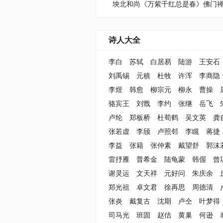
诗人大全
李白
苏轼
白居易
陆游
王安石
刘禹锡
元稹
杜牧
许浑
李商隐
李煜
韩愈
柳宗元
柳永
曹操
骆宾王
刘戬
李约
张继
岳飞
卢纶
郑板桥
杜荀鹤
吴文英
龚
张若虚
李颀
卢照邻
李瞡
蒋捷
李益
张籍
张仲素
戴望舒
郭沫
雷抒雁
普希金
陆龟蒙
韩偓
曾
谢灵运
文天祥
元好问
朱庆余
郑光祖
卓文君
徐再思
周德清
张炎
戴复古
沈期
卢仝
叶梦得
司马光
班固
赵佶
黄巢
何逊