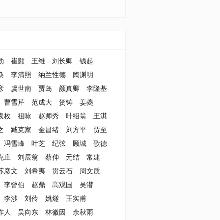
勃
崔颢
王维
刘长卿
钱起
涣
李清照
纳兰性德
陶渊明
彦
虞世南
贾岛
颜真卿
李隆基
曹雪芹
范成大
贺铸
姜夔
袁枚
祖咏
赵师秀
叶绍翁
王淇
之
臧克家
金昌绪
刘方平
贾至
冯雪峰
叶芝
纪弦
顾城
歌德
克庄
刘辰翁
蔡伸
元结
常建
苏彦文
刘希夷
贯云石
周文质
李曾伯
赵鼎
高观国
吴潜
李涉
刘伶
姚燧
王实甫
作人
吴向东
林徽因
余秋雨