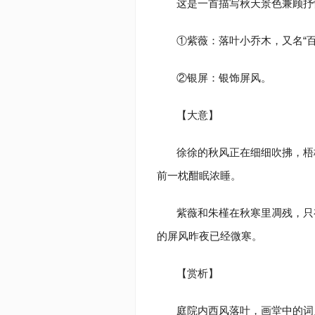
这是一首描写秋天景色兼顾抒
①紫薇：落叶小乔木，又名“百
②银屏：银饰屏风。
【大意】
徐徐的秋风正在细细吹拂，梧
前一枕酣眠浓睡。
紫薇和朱槿在秋寒里凋残，只
的屏风昨夜已经微寒。
【赏析】
庭院内西风落叶，画堂中的词