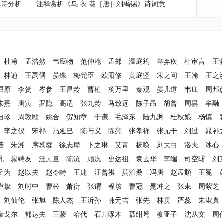
坱北和尚《万紫千红总是春》佛门禅诗分析与鉴赏
注释赏析《乌 衣 巷［唐］刘禹锡》诗词意思解释
杜甫
孟浩然
韦应物
范仲淹
孟郊
温庭筠
辛弃疾
杜审言
王
林逋
王禹偁
晏殊
梅尧臣
欧阳修
黄庭坚
宋之问
王翰
王之
屈原
李贺
岑参
王昌龄
曹植
杨万里
秦观
晏几道
韦庄
周邦
朱熹
唐寅
罗隐
高适
张九龄
马致远
陈子昂
胡曾
周昙
牟融
自珍
周敦颐
姚合
贺知章
于谦
毛泽东
陆九渊
杜秋娘
杨慎
李之仪
宋祁
冯延巳
陈与义
陈亮
张孝祥
张元干
刘过
晁补
若
朱湘
席慕蓉
徐志摩
卞之琳
艾青
杨唤
刘大白
洛夫
冰心
巩
晁端友
汪元量
陈沆
顾况
史达祖
袁去华
李端
司空曙
刘
丘为
赵以夫
赵令畤
王建
汪曾祺
莫泊桑
冯唐
赵孟頫
王冕
卢挚
刘时中
曹松
萧衍
张谓
程垓
曹冠
晁冲之
张耒
周紫芝
刘仙伦
张旭
陈人杰
王沂孙
韩元吉
张先
林庚
严蕊
朱淑真
泰戈尔
郁达夫
王蒙
哈代
石川啄木
聂绀弩
柳亚子
沈从文
周