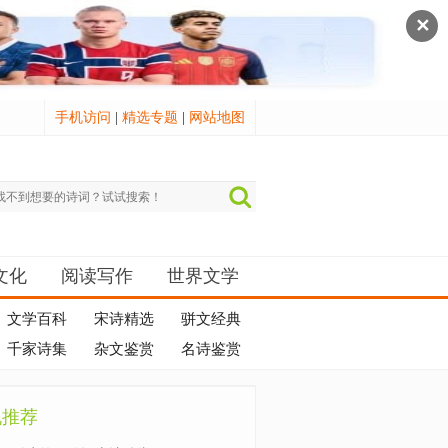
✕
手机访问
|
精选专题
|
网站地图
文化
阅读写作
世界文学
文学百科
宋诗精选
骈文经典
千家诗集
杂文鉴赏
名诗鉴赏
机推荐