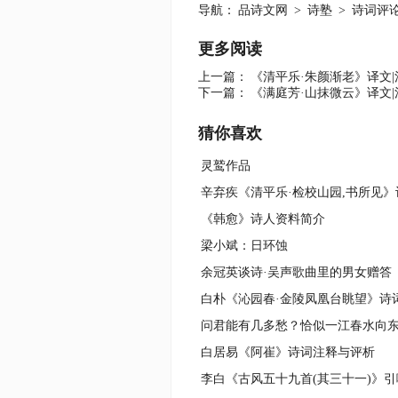
导航：
品诗文网
>
诗塾
>
诗词评
更多阅读
上一篇：
《清平乐·朱颜渐老》译文|
下一篇：
《满庭芳·山抹微云》译文|
猜你喜欢
灵鹫作品
辛弃疾《清平乐·检校山园,书所见
《韩愈》诗人资料简介
梁小斌：日环蚀
余冠英谈诗·吴声歌曲里的男女赠答
白居易《阿崔》诗词注释与评析
李白《古风五十九首(其三十一)》