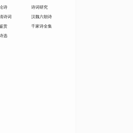
论诗
诗词研究
清诗词
汉魏六朝诗
鉴赏
千家诗全集
诗选