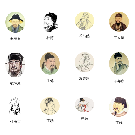
孟浩然
韦应物
杜甫
王安石
温庭筠
孟郊
辛弃疾
范仲淹
崔颢
王勃
杜审言
王维