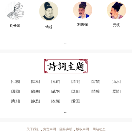
刘禹锡
元稹
刘长卿
钱起
...
[壮志]
[深秋]
[元宵]
[清明]
[写景]
[山水]
[田园]
[边塞]
[战争]
[送别]
[情感]
[爱情]
[离别]
[乡愁]
[友情]
[爱国]
...
关于我们
免责声明
隐私声明
版权声明
网站动态