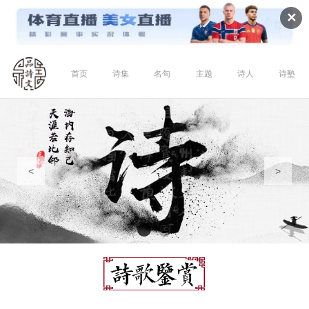
✕
首页
诗集
名句
主题
诗人
诗塾
<
>