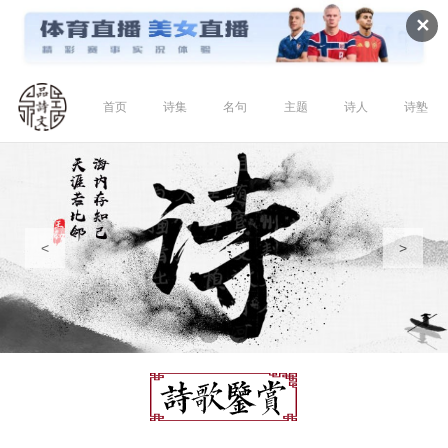
✕
首页
诗集
名句
主题
诗人
诗塾
<
>