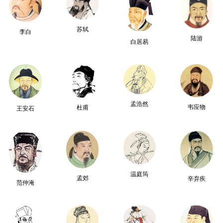
苏轼
李白
陆游
白居易
孟浩然
韦应物
杜甫
王安石
温庭筠
孟郊
辛弃疾
范仲淹