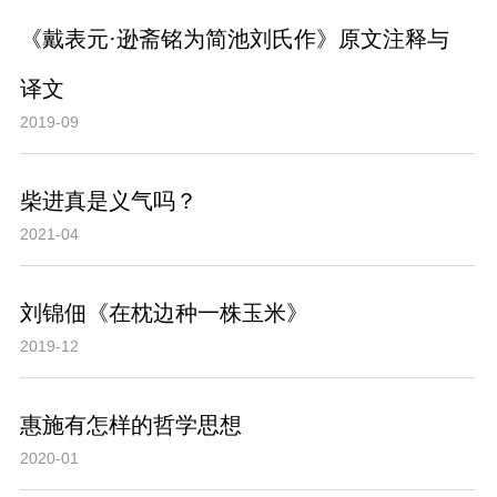
《戴表元·逊斋铭为简池刘氏作》原文注释与
译文
2019-09
柴进真是义气吗？
2021-04
刘锦佃《在枕边种一株玉米》
2019-12
惠施有怎样的哲学思想
2020-01