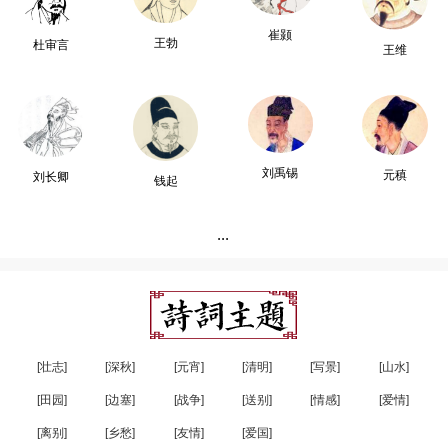
崔颢
王勃
杜审言
王维
刘禹锡
元稹
刘长卿
钱起
...
[壮志]
[深秋]
[元宵]
[清明]
[写景]
[山水]
[田园]
[边塞]
[战争]
[送别]
[情感]
[爱情]
[离别]
[乡愁]
[友情]
[爱国]