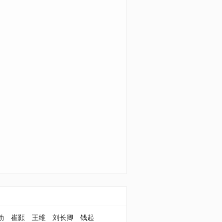
勃
崔颢
王维
刘长卿
钱起