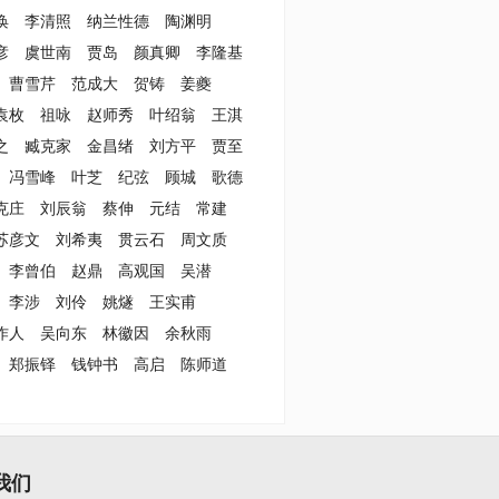
涣
李清照
纳兰性德
陶渊明
彦
虞世南
贾岛
颜真卿
李隆基
曹雪芹
范成大
贺铸
姜夔
袁枚
祖咏
赵师秀
叶绍翁
王淇
之
臧克家
金昌绪
刘方平
贾至
冯雪峰
叶芝
纪弦
顾城
歌德
克庄
刘辰翁
蔡伸
元结
常建
苏彦文
刘希夷
贯云石
周文质
李曾伯
赵鼎
高观国
吴潜
李涉
刘伶
姚燧
王实甫
作人
吴向东
林徽因
余秋雨
郑振铎
钱钟书
高启
陈师道
我们