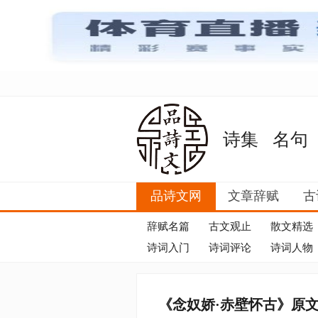
诗集
名句
品诗文网
文章辞赋
古
辞赋名篇
古文观止
散文精选
诗词入门
诗词评论
诗词人物
《念奴娇·赤壁怀古》原