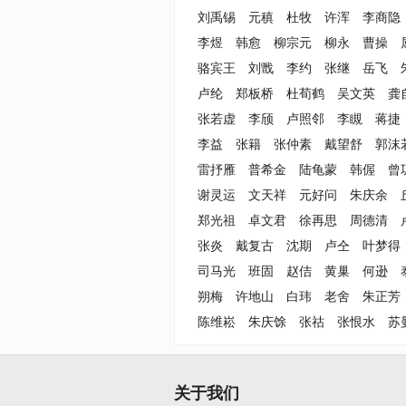
刘禹锡
元稹
杜牧
许浑
李商隐
李煜
韩愈
柳宗元
柳永
曹操
骆宾王
刘戬
李约
张继
岳飞
卢纶
郑板桥
杜荀鹤
吴文英
龚
张若虚
李颀
卢照邻
李瞡
蒋捷
李益
张籍
张仲素
戴望舒
郭沫
雷抒雁
普希金
陆龟蒙
韩偓
曾
谢灵运
文天祥
元好问
朱庆余
郑光祖
卓文君
徐再思
周德清
张炎
戴复古
沈期
卢仝
叶梦得
司马光
班固
赵佶
黄巢
何逊
朔梅
许地山
白玮
老舍
朱正芳
陈维崧
朱庆馀
张祜
张恨水
苏
关于我们