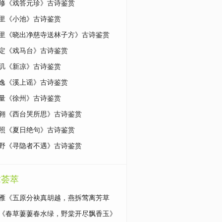
修《戏答元珍》古诗鉴赏
里《小池》古诗鉴赏
里《晓出净慈寺送林子方》古诗鉴赏
定《戏马台》古诗鉴赏
玑《新凉》古诗鉴赏
逸《溪上谣》古诗鉴赏
量《徐州》古诗鉴赏
翱《西台哭所思》古诗鉴赏
照《夏日绝句》古诗鉴赏
野《寻隐者不遇》古诗鉴赏
章荟萃
雁《五原分袂真胡越，燕拆莺离芳草
原文|鉴赏
《春草萋萋春水绿，野棠开尽飘香玉》