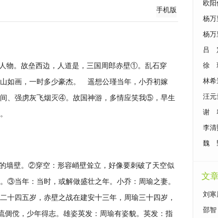
欧阳
手机版
杨万
杨万
吕 
人物。故垒西边，人道是，三国周郎赤壁①。乱石穿
徐 
山如画，一时多少豪杰。 遥想公瑾当年，小乔初嫁
林希
汪元
间、强虏灰飞烟灭④。故国神游，多情应笑我⑤，早生
谢 
。
李清
魏 
的墙壁。②穿空：形容峭壁耸立，好像要刺破了天空似
文
。③当年：当时，或解做盛壮之年。小乔：周瑜之妻。
刘寒
二十四五岁，赤壁之战在建安十三年，周瑜三十四岁，
歇》
邵智
风流倜傥，少年得志。雄姿英发：周瑜有姿貌。英发：指