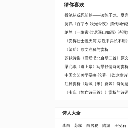
猜你喜欢
厉鹗《百字令·秋光今夜》清代词作
纳兰《一络索·过尽遥山如画》诗词
《望岳》原文注释与赏析
梁允玳《道上巖》写景抒情诗词赏
中国文艺美学要略·论著·《饮冰室诗
注释赏析《廷试［宋］夏竦》诗词
诗人大全
李白
苏轼
白居易
陆游
王安石