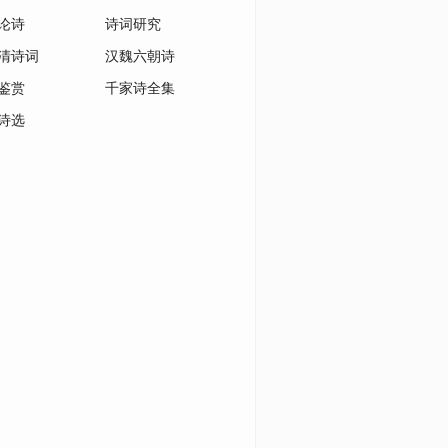
论诗
诗词研究
清诗词
汉魏六朝诗
鉴赏
千家诗全集
诗选