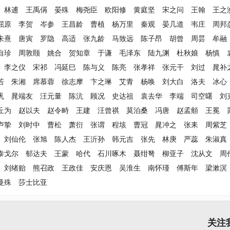
林逋
王禹偁
晏殊
梅尧臣
欧阳修
黄庭坚
宋之问
王翰
王之
屈原
李贺
岑参
王昌龄
曹植
杨万里
秦观
晏几道
韦庄
周邦
朱熹
唐寅
罗隐
高适
张九龄
马致远
陈子昂
胡曾
周昙
牟融
自珍
周敦颐
姚合
贺知章
于谦
毛泽东
陆九渊
杜秋娘
杨慎
李之仪
宋祁
冯延巳
陈与义
陈亮
张孝祥
张元干
刘过
晁补
若
朱湘
席慕蓉
徐志摩
卞之琳
艾青
杨唤
刘大白
洛夫
冰心
巩
晁端友
汪元量
陈沆
顾况
史达祖
袁去华
李端
司空曙
刘
丘为
赵以夫
赵令畤
王建
汪曾祺
莫泊桑
冯唐
赵孟頫
王冕
卢挚
刘时中
曹松
萧衍
张谓
程垓
曹冠
晁冲之
张耒
周紫芝
刘仙伦
张旭
陈人杰
王沂孙
韩元吉
张先
林庚
严蕊
朱淑真
泰戈尔
郁达夫
王蒙
哈代
石川啄木
聂绀弩
柳亚子
沈从文
周
刘绪贻
熊召政
王政佳
安庆恩
吴淮生
南怀瑾
傅斯年
梁漱溟
曼殊
莎士比亚
关注