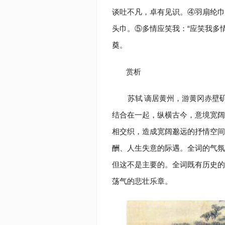
谈吐不凡，卓有见识。④羽扇纶巾
头巾。⑤多情应笑我：“应笑我多情
奠。
赏析
苏轼
谪居黄州，游黄冈赤壁
结合在一起，纵横古今，意境宽阔
相交织，造成宽阔邈远的抒情空间
酬、人生失意的际遇。全词的气氛
但这不是主要的。全词既有历史的
荡气的悲壮乐章。