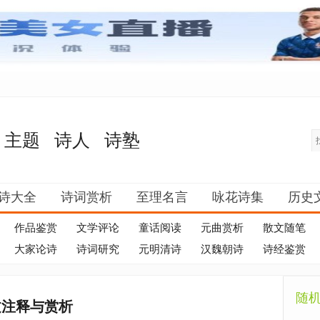
主题
诗人
诗塾
诗大全
诗词赏析
至理名言
咏花诗集
历史
作品鉴赏
文学评论
童话阅读
元曲赏析
散文随笔
大家论诗
诗词研究
元明清诗
汉魏朝诗
诗经鉴赏
随
文注释与赏析