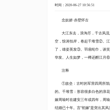
时间：2020-06-27 10:56:51
念奴娇·赤壁怀古
大江东去，浪淘尽，千古风流
空，惊涛拍岸，卷起千堆雪②。江
了，雄姿英发③。羽扇纶巾，谈笑
华发。人生如梦，一樽还酹江月⑥
注释
①故垒：古时的军营四周所筑
的。千堆雪：形容很多白色的浪花
嫁周瑜时在建安三年或四年，周瑜
结婚已十年。言“初嫁”是突出其