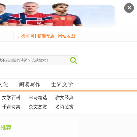
✕
手机访问
|
精选专题
|
网站地图
文化
阅读写作
世界文学
文学百科
宋诗精选
骈文经典
千家诗集
杂文鉴赏
名诗鉴赏
机推荐