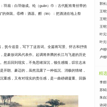
原文
郭长
：羽扇：白羽做成。纶（guān）巾：古代配有青丝带的
泣》
王明
”的倒装。⑥樽：酒器。酹（lèi）：把酒浇在地上祭
别》
王明
续》
王明
曙》
叶元
影》
叶元
矶，抚今追昔，写下了这首词。全篇将写景、怀古和抒情
卢维
，是豪放词风代表作。起调将奔腾的长江与飞逝的历史
鉴赏
卢维
。然后回到现实，不免思绪深沉，顿生感慨，叹壮志未
竹》
是开朗、豪迈的，虽然流露了一种低沉、消极的情绪，
精
沉重感，又有对现实的责任感，是一曲磅礴凝重、回肠
李煜
苏轼
朱自
诗词