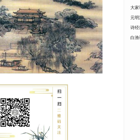
大家
元明
诗经
白渔