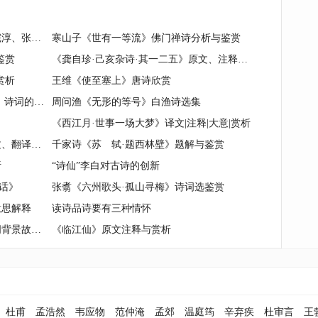
投笔从戎死前朝——读陈子龙、夏完淳、张煌言词
寒山子《世有一等流》佛门禅诗分析与鉴赏
鉴赏
《龚自珍·己亥杂诗·其一二五》原文、注释与赏析
赏析
王维《使至塞上》唐诗欣赏
《安得壮士挽天河,尽洗甲兵长不用》诗词的背景故事与赏析
周问渔《无形的等号》白渔诗选集
《西江月·世事一场大梦》译文|注释|大意|赏析
苏轼诗集《雪后书北台壁二首》原文、翻译及赏析
千家诗《苏 轼·题西林壁》题解与鉴赏
析
“诗仙”李白对古诗的创新
话》
张翥《六州歌头·孤山寻梅》诗词选鉴赏
意思解释
读诗品诗要有三种情怀
《韦庄《悼亡诗三首》》赏析与诗词背景故事解读
《临江仙》原文注释与赏析
杜甫
孟浩然
韦应物
范仲淹
孟郊
温庭筠
辛弃疾
杜审言
王