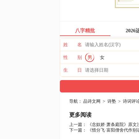
八字精批
2026
姓 名
性 别
男
女
生 日
导航：
品诗文网
>
诗塾
>
诗词评
更多阅读
上一篇：
《念奴娇·萧条庭院》原文
下一篇：
《惜分飞·富阳僧舍代作别