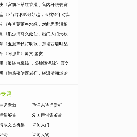
|鉴赏
庚《宫前细草红香湿，宫内纤腰碧窗
原文|鉴赏
堂《>与君形影分胡越，玉枕经年对离
原文|鉴赏
堂《春草萋萋春水绿，对此思君泪相
原文|鉴赏
堂《银烛清尊久延伫，出门入门天欲
原文|鉴赏
章《玉漏声长灯耿耿，东墙西墙时见
原文|鉴赏
章《阿那曲》原文|鉴赏
明《银鞍白鼻騧 ，绿地障泥锦》原文|
明《渔翁夜傍西岩宿，晓汲清湘燃楚
原文|鉴赏
选专题
诗词意象
毛泽东诗词赏析
诗集鉴赏
爱国诗词集鉴赏
清散文赏析集
诗词入门
评论
诗词人物