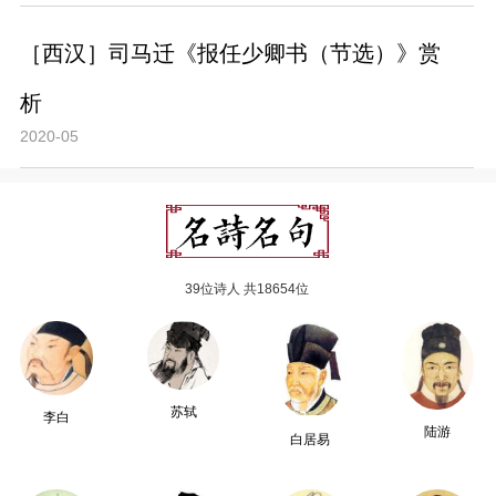
［西汉］司马迁《报任少卿书（节选）》赏
析
2020-05
39位诗人 共18654位
苏轼
李白
陆游
白居易