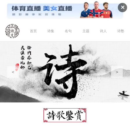
✕
首页
诗集
名句
主题
诗人
诗塾
<
>