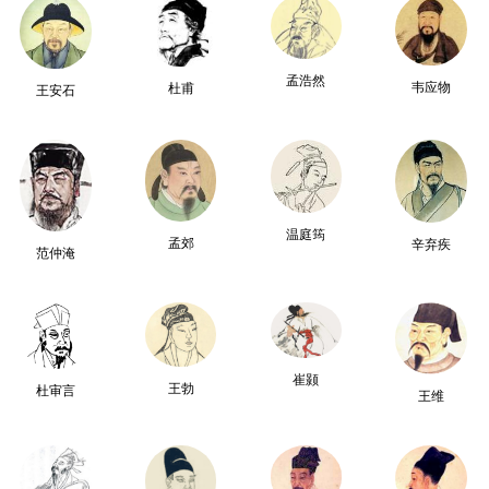
孟浩然
韦应物
杜甫
王安石
温庭筠
孟郊
辛弃疾
范仲淹
崔颢
王勃
杜审言
王维