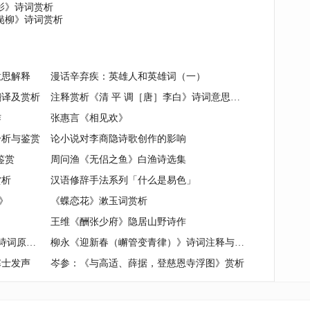
影》诗词赏析
飐柳》诗词赏析
意思解释
漫话辛弃疾：英雄人和英雄词（一）
翻译及赏析
注释赏析《清 平 调［唐］李白》诗词意思解释
作
张惠言《相见欢》
分析与鉴赏
论小说对李商隐诗歌创作的影响
鉴赏
周问渔《无侣之鱼》白渔诗选集
赏析
汉语修辞手法系列「什么是易色」
》
《蝶恋花》漱玉词赏析
王维《酬张少府》隐居山野诗作
千古是非心,一夕渔樵话.《庆东原》诗词原文赏析|名句解读
柳永《迎新春（嶰管变青律）》诗词注释与评析
寒士发声
岑参：《与高适、薛据，登慈恩寺浮图》赏析