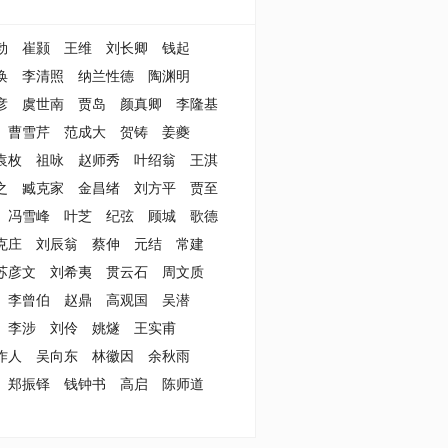
勃
崔颢
王维
刘长卿
钱起
涣
李清照
纳兰性德
陶渊明
彦
虞世南
贾岛
颜真卿
李隆基
曹雪芹
范成大
贺铸
姜夔
袁枚
祖咏
赵师秀
叶绍翁
王淇
之
臧克家
金昌绪
刘方平
贾至
冯雪峰
叶芝
纪弦
顾城
歌德
克庄
刘辰翁
蔡伸
元结
常建
苏彦文
刘希夷
贯云石
周文质
李曾伯
赵鼎
高观国
吴潜
李涉
刘伶
姚燧
王实甫
作人
吴向东
林徽因
余秋雨
郑振铎
钱钟书
高启
陈师道