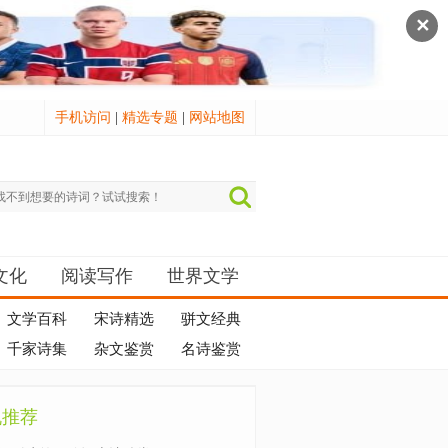
✕
手机访问
|
精选专题
|
网站地图
文化
阅读写作
世界文学
文学百科
宋诗精选
骈文经典
千家诗集
杂文鉴赏
名诗鉴赏
机推荐