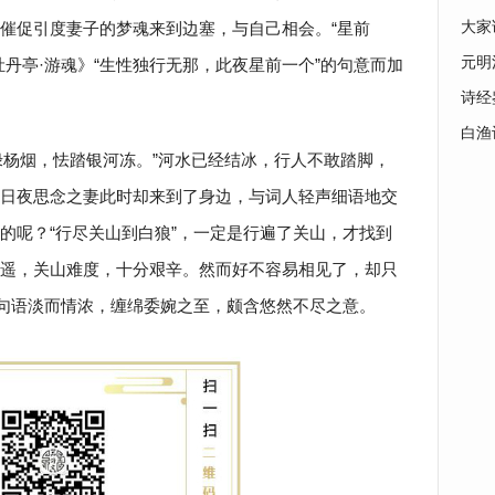
即催促引度妻子的梦魂来到边塞，与自己相会。“星前
大家
元明
丹亭·游魂》“生性独行无那，此夜星前一个”的句意而加
诗经
白渔
绿杨烟，怯踏银河冻。”河水已经结冰，行人不敢踏脚，
日夜思念之妻此时却来到了身边，与词人轻声细语地交
的呢？“行尽关山到白狼”，一定是行遍了关山，才找到
遥，关山难度，十分艰辛。然而好不容易相见了，却只
结句语淡而情浓，缠绵委婉之至，颇含悠然不尽之意。