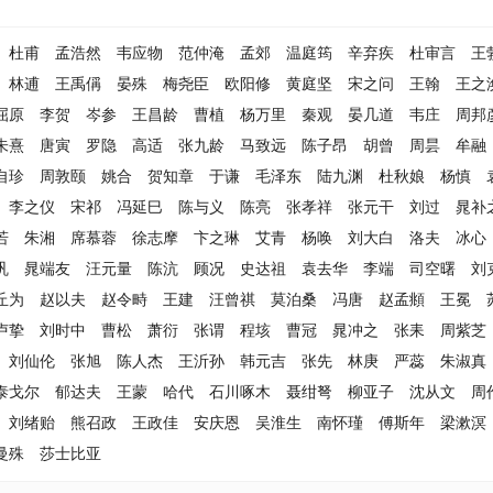
杜甫
孟浩然
韦应物
范仲淹
孟郊
温庭筠
辛弃疾
杜审言
王
林逋
王禹偁
晏殊
梅尧臣
欧阳修
黄庭坚
宋之问
王翰
王之
屈原
李贺
岑参
王昌龄
曹植
杨万里
秦观
晏几道
韦庄
周邦
朱熹
唐寅
罗隐
高适
张九龄
马致远
陈子昂
胡曾
周昙
牟融
自珍
周敦颐
姚合
贺知章
于谦
毛泽东
陆九渊
杜秋娘
杨慎
李之仪
宋祁
冯延巳
陈与义
陈亮
张孝祥
张元干
刘过
晁补
若
朱湘
席慕蓉
徐志摩
卞之琳
艾青
杨唤
刘大白
洛夫
冰心
巩
晁端友
汪元量
陈沆
顾况
史达祖
袁去华
李端
司空曙
刘
丘为
赵以夫
赵令畤
王建
汪曾祺
莫泊桑
冯唐
赵孟頫
王冕
卢挚
刘时中
曹松
萧衍
张谓
程垓
曹冠
晁冲之
张耒
周紫芝
刘仙伦
张旭
陈人杰
王沂孙
韩元吉
张先
林庚
严蕊
朱淑真
泰戈尔
郁达夫
王蒙
哈代
石川啄木
聂绀弩
柳亚子
沈从文
周
刘绪贻
熊召政
王政佳
安庆恩
吴淮生
南怀瑾
傅斯年
梁漱溟
曼殊
莎士比亚