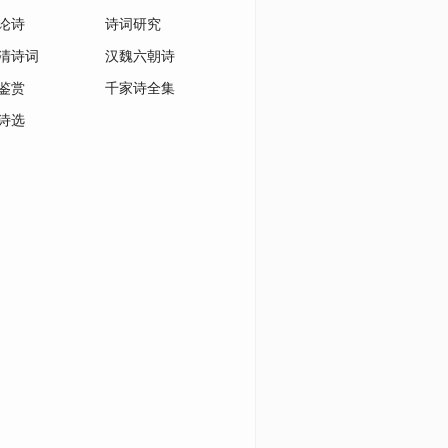
论诗
诗词研究
清诗词
汉魏六朝诗
鉴赏
千家诗全集
诗选