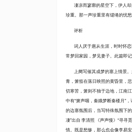
凄凉而寥廓的星空下，伊人却
珍重。那一声珍重里有缱绻的忧愁
评析
词人厌于扈从生涯，时时怀恋
常梦回家园，梦见妻子。此篇即记
上阕写催其成梦的塞上情景。
青，箫笳在落日映照的黄昏里，悲
切寒苦，箫则不独于边地，江南江
中有“箫声咽，秦娥梦断秦楼月”
的边塞氛围后，当写特殊氛围下的
凄”出自
李清照
《声声慢》“寻寻
情。既是愁惨，那么也会像李易安