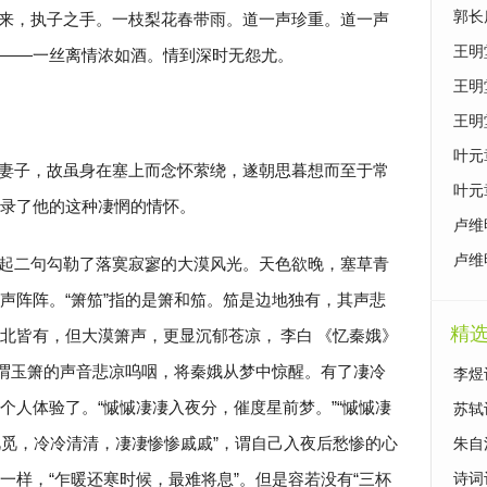
原文
郭长
来，执子之手。一枝梨花春带雨。道一声珍重。道一声
泣》
王明
——一丝离情浓如酒。情到深时无怨尤。
别》
王明
续》
王明
曙》
叶元
妻子，故虽身在塞上而念怀萦绕，遂朝思暮想而至于常
影》
叶元
录了他的这种凄惘的情怀。
卢维
鉴赏
卢维
起二句勾勒了落寞寂寥的大漠风光。天色欲晚，塞草青
竹》
声阵阵。“箫笳”指的是箫和笳。笳是边地独有，其声悲
精
北皆有，但大漠箫声，更显沉郁苍凉，
李白
《忆秦娥》
，谓玉箫的声音悲凉呜咽，将秦娥从梦中惊醒。有了凄冷
李煜
个人体验了。“慽慽凄凄入夜分，催度星前梦。”“慽慽凄
苏轼
觅觅，冷冷清清，凄凄惨惨戚戚”，谓自己入夜后愁惨的心
朱自
一样，“乍暖还寒时候，最难将息”。但是容若没有“三杯
诗词