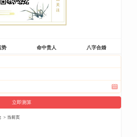
运势
命中贵人
八字合婚
论
> 当前页