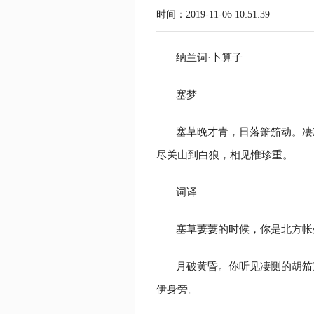
时间：2019-11-06 10:51:39
纳兰词·卜算子
塞梦
塞草晚才青，日落箫笳动。凄
尽关山到白狼，相见惟珍重。
词译
塞草萋萋的时候，你是北方帐
月破黄昏。你听见凄恻的胡笳
伊身旁。