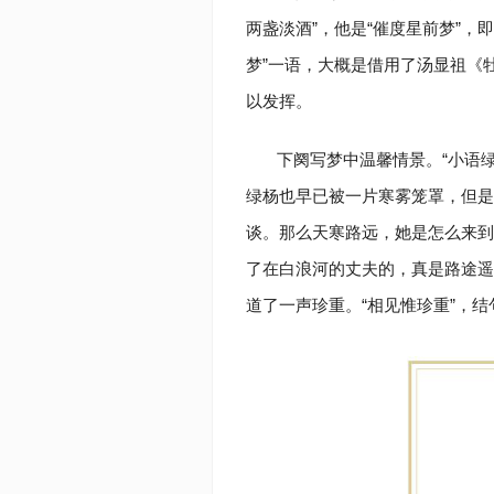
两盏淡酒”，他是“催度星前梦”，
梦”一语，大概是借用了汤显祖《牡
以发挥。
下阕写梦中温馨情景。“小语
绿杨也早已被一片寒雾笼罩，但是
谈。那么天寒路远，她是怎么来到
了在白浪河的丈夫的，真是路途遥
道了一声珍重。“相见惟珍重”，