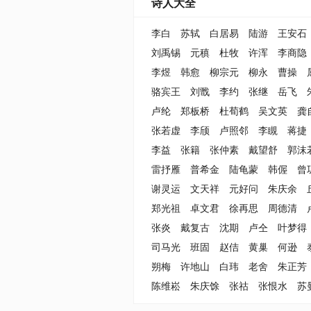
诗人大全
李白
苏轼
白居易
陆游
王安石
刘禹锡
元稹
杜牧
许浑
李商隐
李煜
韩愈
柳宗元
柳永
曹操
骆宾王
刘戬
李约
张继
岳飞
卢纶
郑板桥
杜荀鹤
吴文英
龚
张若虚
李颀
卢照邻
李瞡
蒋捷
李益
张籍
张仲素
戴望舒
郭沫
雷抒雁
普希金
陆龟蒙
韩偓
曾
谢灵运
文天祥
元好问
朱庆余
郑光祖
卓文君
徐再思
周德清
张炎
戴复古
沈期
卢仝
叶梦得
司马光
班固
赵佶
黄巢
何逊
朔梅
许地山
白玮
老舍
朱正芳
陈维崧
朱庆馀
张祜
张恨水
苏