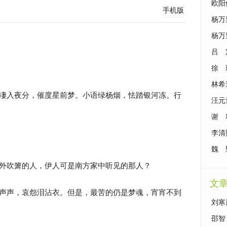
欧阳
手机版
杨万
杨万
吕 
徐 
林希
凄入夜分，催度星前梦。小语绿杨烟，怯踏银河冻。行
汪元
谢 
李清
魏 
外吹箫的人，伊人可是南方家中听见的那人？
文
声声，哀怨泪沾衣。但是，最苦的仍是梦魂，宵宵不到
刘寒
歇》
邵智