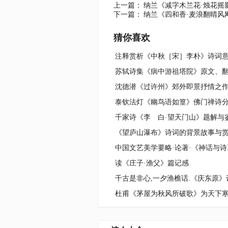
上一篇：
纳兰《减字木兰花·烛花摇
下一篇：
纳兰《四和香·麦浪翻晴风
猜你喜欢
注释赏析《中秋［宋］李朴》诗词
苏轼诗集《病中游祖塔院》原文、
沈德潜《过许州》郊外即景抒情之
泰钦法灯《幽鸟语如篁》佛门禅诗
千家诗《李 白·望天门山》题解与
《望庐山瀑布》诗词的背景故事与
中国文艺美学要略·论著·《神话与诗
读《庄子·渔父》篇记感
杜甫《茅屋为秋风所破歌》为天下