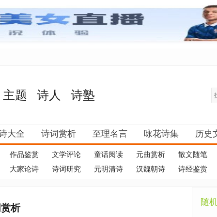
主题
诗人
诗塾
诗大全
诗词赏析
至理名言
咏花诗集
历史
作品鉴赏
文学评论
童话阅读
元曲赏析
散文随笔
大家论诗
诗词研究
元明清诗
汉魏朝诗
诗经鉴赏
随
词赏析