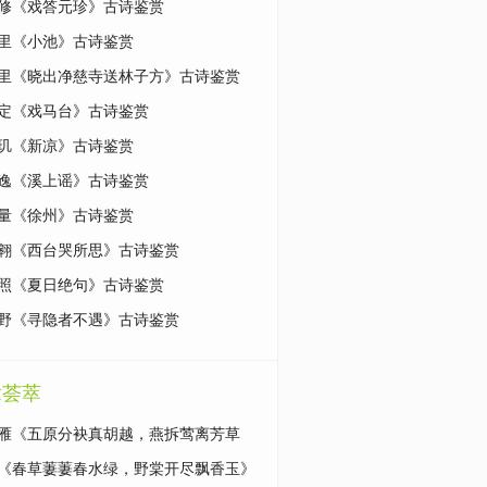
修《戏答元珍》古诗鉴赏
里《小池》古诗鉴赏
里《晓出净慈寺送林子方》古诗鉴赏
定《戏马台》古诗鉴赏
玑《新凉》古诗鉴赏
逸《溪上谣》古诗鉴赏
量《徐州》古诗鉴赏
翱《西台哭所思》古诗鉴赏
照《夏日绝句》古诗鉴赏
野《寻隐者不遇》古诗鉴赏
章荟萃
雁《五原分袂真胡越，燕拆莺离芳草
原文|鉴赏
《春草萋萋春水绿，野棠开尽飘香玉》