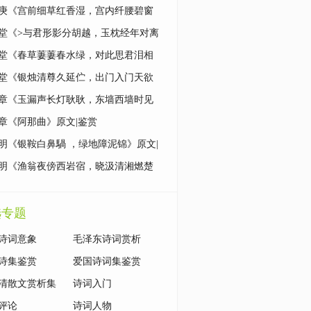
|鉴赏
庚《宫前细草红香湿，宫内纤腰碧窗
原文|鉴赏
堂《>与君形影分胡越，玉枕经年对离
原文|鉴赏
堂《春草萋萋春水绿，对此思君泪相
原文|鉴赏
堂《银烛清尊久延伫，出门入门天欲
原文|鉴赏
章《玉漏声长灯耿耿，东墙西墙时见
原文|鉴赏
章《阿那曲》原文|鉴赏
明《银鞍白鼻騧 ，绿地障泥锦》原文|
明《渔翁夜傍西岩宿，晓汲清湘燃楚
原文|鉴赏
选专题
诗词意象
毛泽东诗词赏析
诗集鉴赏
爱国诗词集鉴赏
清散文赏析集
诗词入门
评论
诗词人物