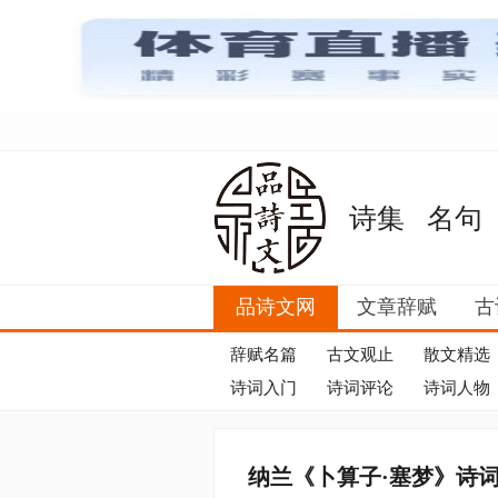
诗集
名句
品诗文网
文章辞赋
古
辞赋名篇
古文观止
散文精选
诗词入门
诗词评论
诗词人物
纳兰《卜算子·塞梦》诗