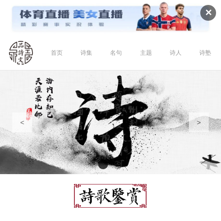
✕
首页
诗集
名句
主题
诗人
诗塾
<
>