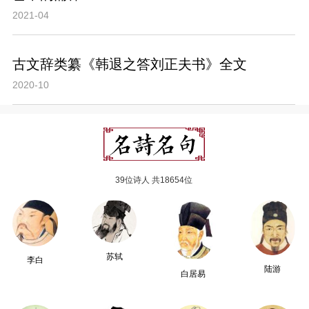
2021-04
古文辞类纂《韩退之答刘正夫书》全文
2020-10
39位诗人 共18654位
苏轼
李白
陆游
白居易