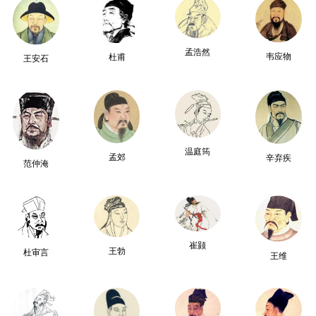
孟浩然
韦应物
杜甫
王安石
温庭筠
孟郊
辛弃疾
范仲淹
崔颢
王勃
杜审言
王维