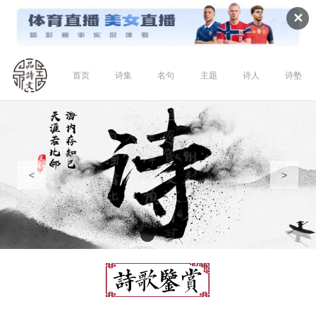
✕
首页
诗集
名句
主题
诗人
诗塾
<
>