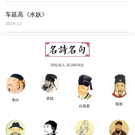
车延高《水妖》
2019-12
39位诗人 共18654位
苏轼
李白
陆游
白居易