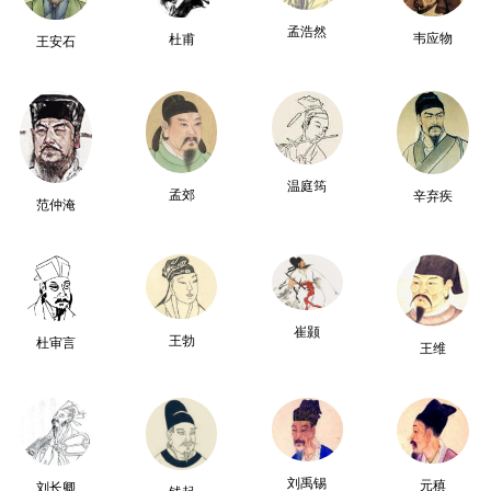
孟浩然
韦应物
杜甫
王安石
温庭筠
孟郊
辛弃疾
范仲淹
崔颢
王勃
杜审言
王维
刘禹锡
元稹
刘长卿