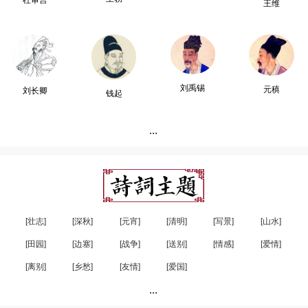
杜审言
王维
刘禹锡
元稹
刘长卿
钱起
...
[壮志]
[深秋]
[元宵]
[清明]
[写景]
[山水]
[田园]
[边塞]
[战争]
[送别]
[情感]
[爱情]
[离别]
[乡愁]
[友情]
[爱国]
...