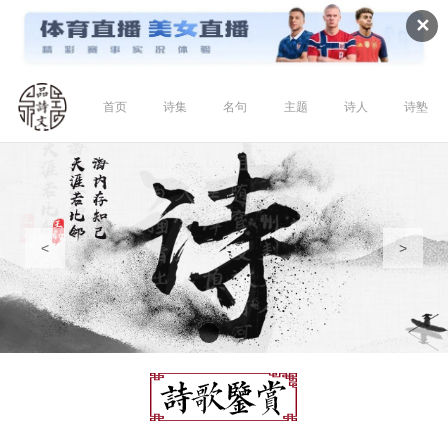
✕
首页
诗集
名句
主题
诗人
诗塾
<
>