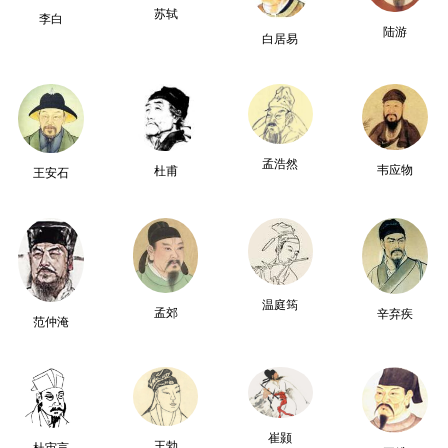
苏轼
李白
陆游
白居易
孟浩然
韦应物
杜甫
王安石
温庭筠
孟郊
辛弃疾
范仲淹
崔颢
王勃