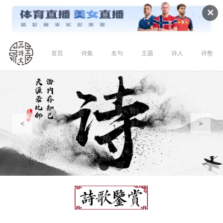
✕
首页
诗集
名句
主题
诗人
诗塾
<
>