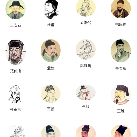
孟浩然
韦应物
杜甫
王安石
温庭筠
孟郊
辛弃疾
范仲淹
崔颢
王勃
杜审言
王维