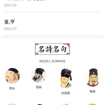
2021-02
曼,亨
2022-07
39位诗人 共18654位
苏轼
李白
陆游
白居易