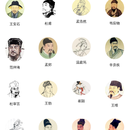
孟浩然
韦应物
杜甫
王安石
温庭筠
孟郊
辛弃疾
范仲淹
崔颢
王勃
杜审言
王维