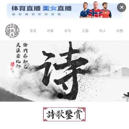
✕
首页
诗集
名句
主题
诗人
诗塾
<
>