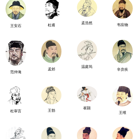
孟浩然
韦应物
杜甫
王安石
温庭筠
孟郊
辛弃疾
范仲淹
崔颢
王勃
杜审言
王维