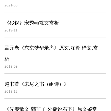
2021-05
《砂锅》宋秀燕散文赏析
2019-11
孟元老《东京梦华录序》原文,注释,译文,赏
析
2019-09
赵书萱《未尽之书（组诗）》
2019-12
《先秦散文·韩非子·外储说右下》原文鉴赏