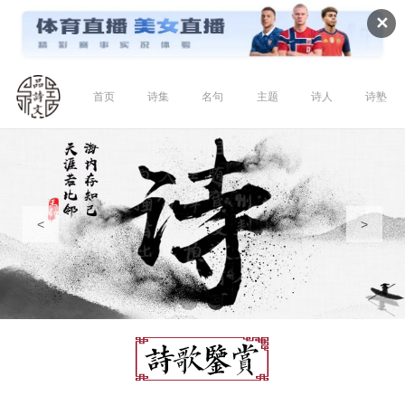
✕
首页
诗集
名句
主题
诗人
诗塾
<
>