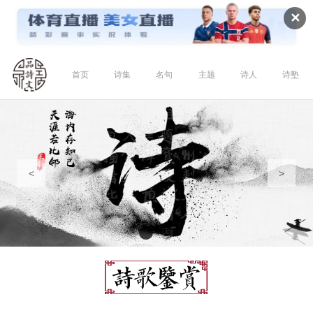
✕
首页
诗集
名句
主题
诗人
诗塾
<
>