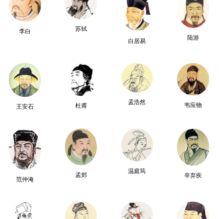
苏轼
李白
陆游
白居易
孟浩然
韦应物
杜甫
王安石
温庭筠
孟郊
辛弃疾
范仲淹