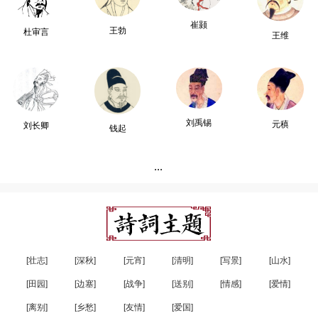
崔颢
王勃
杜审言
王维
刘禹锡
元稹
刘长卿
钱起
...
[壮志]
[深秋]
[元宵]
[清明]
[写景]
[山水]
[田园]
[边塞]
[战争]
[送别]
[情感]
[爱情]
[离别]
[乡愁]
[友情]
[爱国]