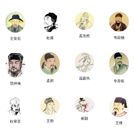
孟浩然
韦应物
杜甫
王安石
温庭筠
孟郊
辛弃疾
范仲淹
崔颢
王勃
杜审言
王维