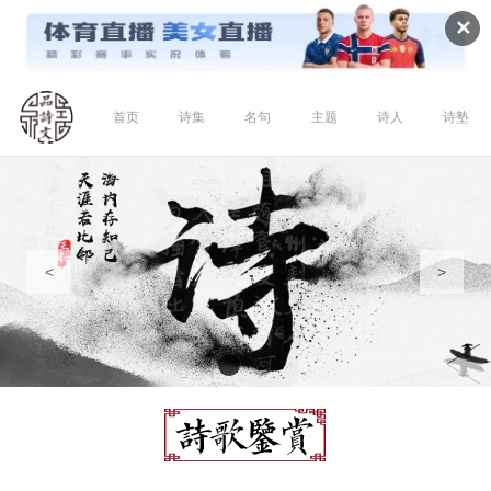
✕
首页
诗集
名句
主题
诗人
诗塾
<
>