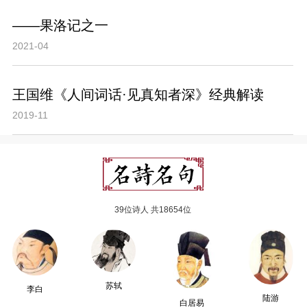
——果洛记之一
2021-04
王国维《人间词话·见真知者深》经典解读
2019-11
39位诗人 共18654位
苏轼
李白
陆游
白居易