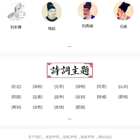
刘禹锡
元稹
刘长卿
钱起
...
[壮志]
[深秋]
[元宵]
[清明]
[写景]
[山水]
[田园]
[边塞]
[战争]
[送别]
[情感]
[爱情]
[离别]
[乡愁]
[友情]
[爱国]
...
关于我们
免责声明
隐私声明
版权声明
网站动态