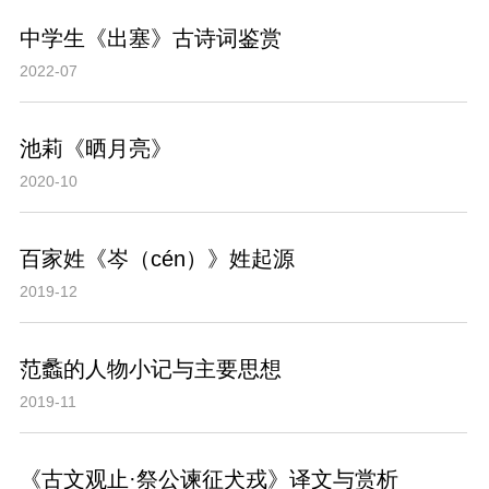
中学生《出塞》古诗词鉴赏
2022-07
池莉《晒月亮》
2020-10
百家姓《岑（cén）》姓起源
2019-12
范蠡的人物小记与主要思想
2019-11
《古文观止·祭公谏征犬戎》译文与赏析