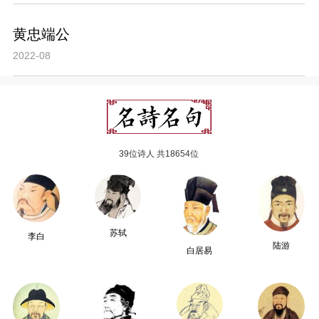
黄忠端公
2022-08
39位诗人 共18654位
苏轼
李白
陆游
白居易