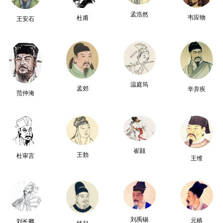
孟浩然
韦应物
杜甫
王安石
温庭筠
孟郊
辛弃疾
范仲淹
崔颢
王勃
杜审言
王维
刘禹锡
元稹
刘长卿