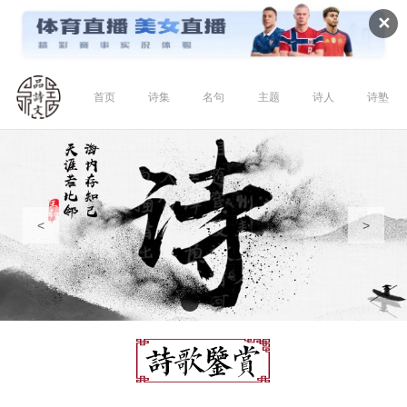
✕
首页
诗集
名句
主题
诗人
诗塾
<
>