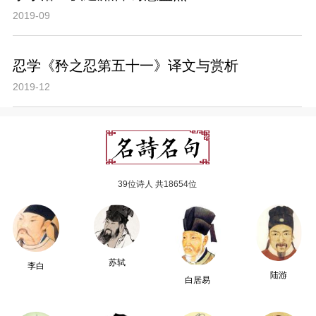
2019-09
忍学《矜之忍第五十一》译文与赏析
2019-12
39位诗人 共18654位
苏轼
李白
陆游
白居易