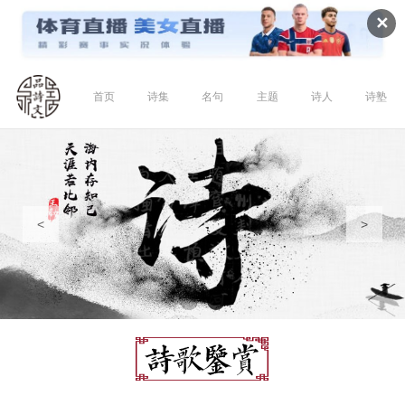
✕
首页
诗集
名句
主题
诗人
诗塾
<
>