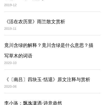
2019-12
《活在农历里》雨兰散文赏析
2019-11
竟川含绿的解释？竟川含绿是什么意思？描
写草木的词语
2020-10
《〔南吕〕四块玉·恬退》原文注释与赏析
2020-06
李小洛：飘逸潇洒·诗意盎然