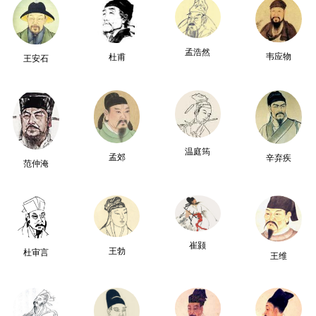
孟浩然
韦应物
杜甫
王安石
温庭筠
孟郊
辛弃疾
范仲淹
崔颢
王勃
杜审言
王维